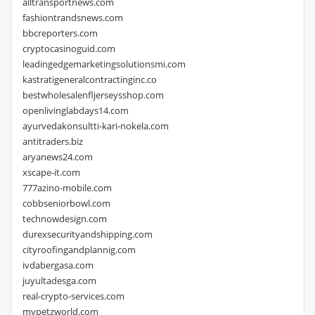
alltransportnews.com
fashiontrandsnews.com
bbcreporters.com
cryptocasinoguid.com
leadingedgemarketingsolutionsmi.com
kastratigeneralcontractinginc.co
bestwholesalenfljerseysshop.com
openlivinglabdays14.com
ayurvedakonsultti-kari-nokela.com
antitraders.biz
aryanews24.com
xscape-it.com
777azino-mobile.com
cobbseniorbowl.com
technowdesign.com
durexsecurityandshipping.com
cityroofingandplannig.com
ivdabergasa.com
juyultadesga.com
real-crypto-services.com
mypetzworld.com