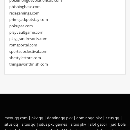
pokemongoevolutioncalc.com
phishingbase.com
racegamings.com
primejackpotstay.com
pokugaa.com
playvaultgame.com
playgrandresorts.com
romsportal.com
sportsdocfestival.com
shestylestore.com
thingsiwontfinish.com
menuqq.com
|
pkv qq
|
dominoqq pkv
|
dominoqq pkv
|
situs qq
|
situs qq
|
situs qq
|
situs pkv games
|
situs pkv
|
slot gacor
|
judi bola