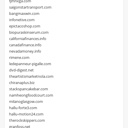
fjmnxga.com
saigonstartransport.com
bangmaxwin.com
infonetive.com
epictacoshop.com
biopuraskinserum.com
californiafinances.info
canadafinance.info
nevadamoney.info
rimene.com
ledepanneur-pigalle.com
dvd-digest.net
theartistsmarketnola.com
chiranaplus.biz
stackspancakebar.com
namheongfoodcourt.com
milanoglasgow.com
hallu-forte3.com
hallu-motion24.com
therockskippers.com
granfoss.net