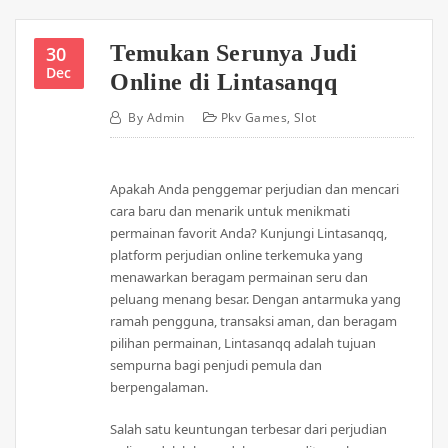
Temukan Serunya Judi
30
Dec
Online di Lintasanqq
By
Admin
Pkv Games
,
Slot
Apakah Anda penggemar perjudian dan mencari
cara baru dan menarik untuk menikmati
permainan favorit Anda? Kunjungi Lintasanqq,
platform perjudian online terkemuka yang
menawarkan beragam permainan seru dan
peluang menang besar. Dengan antarmuka yang
ramah pengguna, transaksi aman, dan beragam
pilihan permainan, Lintasanqq adalah tujuan
sempurna bagi penjudi pemula dan
berpengalaman.
Salah satu keuntungan terbesar dari perjudian