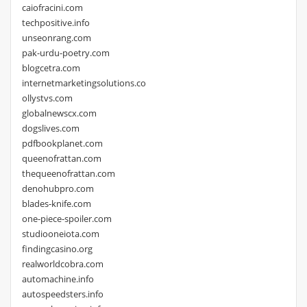
caiofracini.com
techpositive.info
unseonrang.com
pak-urdu-poetry.com
blogcetra.com
internetmarketingsolutions.co
ollystvs.com
globalnewscx.com
dogslives.com
pdfbookplanet.com
queenofrattan.com
thequeenofrattan.com
denohubpro.com
blades-knife.com
one-piece-spoiler.com
studiooneiota.com
findingcasino.org
realworldcobra.com
automachine.info
autospeedsters.info