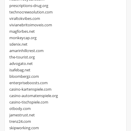
prescriptions-drug.org
technocrewsolution.com
viraltokvibes.com
vivianebritoimoveis.com
magforbes.net
monkeycap.org
sdenix.net
amarinhillcrest.com
the-tourist.org
advogato.net
isafebag.net
bloombergz.com
enterpriseboosts.com
casino-kartenspiele.com
casino-automatenspiele.org
casino-tischspiele.com
otbody.com
jamestrust.net
trenz24.com
skipworking.com