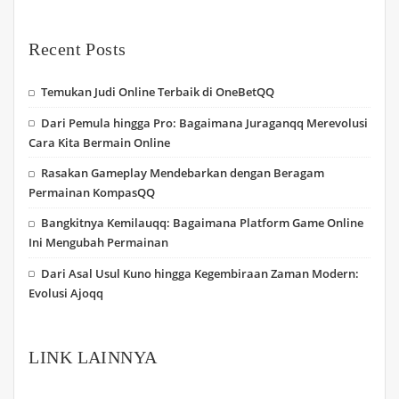
Recent Posts
Temukan Judi Online Terbaik di OneBetQQ
Dari Pemula hingga Pro: Bagaimana Juraganqq Merevolusi
Cara Kita Bermain Online
Rasakan Gameplay Mendebarkan dengan Beragam
Permainan KompasQQ
Bangkitnya Kemilauqq: Bagaimana Platform Game Online
Ini Mengubah Permainan
Dari Asal Usul Kuno hingga Kegembiraan Zaman Modern:
Evolusi Ajoqq
LINK LAINNYA