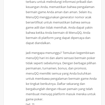
terbaru untuk melindungi informasi pribadi dan
keuangan Anda, memastikan bahwa pengalaman
bermain game Anda aman dan aman. Selain itu,
MenuQQ menggunakan generator nomor acak
bersertifikat untuk memastikan bahwa semua
game adil dan tidak memihak. Anda dapat yakin
bahwa ketika Anda bermain di MenuQQ, Anda
bermain di platform yang dapat dipercaya dan
dapat diandalkan.
Jadi mengapa menunggu? Temukan kegembiraan
menuQQ hari ini dan alami sensasi bermain poker
tidak seperti sebelumnya. Dengan berbagai pilihan
permainan, turnamen, bonus, dan promosi,
menuQQ memiliki semua yang Anda butuhkan
untuk membawa pengalaman bermain game Anda
ke tingkat berikutnya. Daftar sekarang dan
bergabunglah dengan ribuan pemain yang telah
membuat menuqq platform masuk mereka untuk
game poker.
[ad_2]