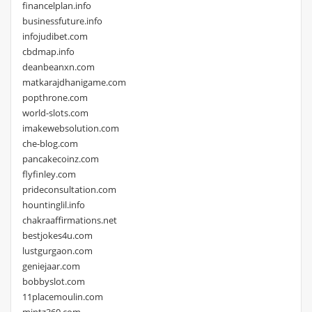
financelplan.info
businessfuture.info
infojudibet.com
cbdmap.info
deanbeanxn.com
matkarajdhanigame.com
popthrone.com
world-slots.com
imakewebsolution.com
che-blog.com
pancakecoinz.com
flyfinley.com
prideconsultation.com
hountinglil.info
chakraaffirmations.net
bestjokes4u.com
lustgurgaon.com
geniejaar.com
bobbyslot.com
11placemoulin.com
mintz360.com