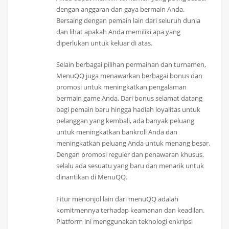
dengan anggaran dan gaya bermain Anda.
Bersaing dengan pemain lain dari seluruh dunia
dan lihat apakah Anda memiliki apa yang
diperlukan untuk keluar di atas.
Selain berbagai pilihan permainan dan turnamen,
MenuQQ juga menawarkan berbagai bonus dan
promosi untuk meningkatkan pengalaman
bermain game Anda. Dari bonus selamat datang
bagi pemain baru hingga hadiah loyalitas untuk
pelanggan yang kembali, ada banyak peluang
untuk meningkatkan bankroll Anda dan
meningkatkan peluang Anda untuk menang besar.
Dengan promosi reguler dan penawaran khusus,
selalu ada sesuatu yang baru dan menarik untuk
dinantikan di MenuQQ.
Fitur menonjol lain dari menuQQ adalah
komitmennya terhadap keamanan dan keadilan.
Platform ini menggunakan teknologi enkripsi