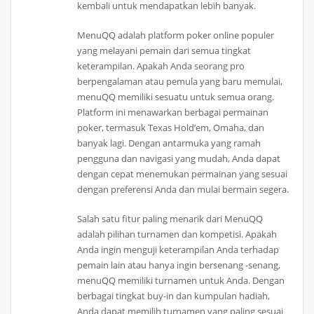
kembali untuk mendapatkan lebih banyak.
MenuQQ adalah platform poker online populer
yang melayani pemain dari semua tingkat
keterampilan. Apakah Anda seorang pro
berpengalaman atau pemula yang baru memulai,
menuQQ memiliki sesuatu untuk semua orang.
Platform ini menawarkan berbagai permainan
poker, termasuk Texas Hold’em, Omaha, dan
banyak lagi. Dengan antarmuka yang ramah
pengguna dan navigasi yang mudah, Anda dapat
dengan cepat menemukan permainan yang sesuai
dengan preferensi Anda dan mulai bermain segera.
Salah satu fitur paling menarik dari MenuQQ
adalah pilihan turnamen dan kompetisi. Apakah
Anda ingin menguji keterampilan Anda terhadap
pemain lain atau hanya ingin bersenang -senang,
menuQQ memiliki turnamen untuk Anda. Dengan
berbagai tingkat buy-in dan kumpulan hadiah,
Anda dapat memilih turnamen yang paling sesuai