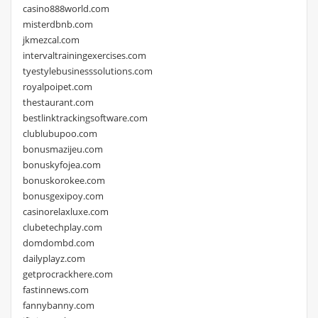
casino888world.com
misterdbnb.com
jkmezcal.com
intervaltrainingexercises.com
tyestylebusinesssolutions.com
royalpoipet.com
thestaurant.com
bestlinktrackingsoftware.com
clublubupoo.com
bonusmazijeu.com
bonuskyfojea.com
bonuskorokee.com
bonusgexipoy.com
casinorelaxluxe.com
clubetechplay.com
domdombd.com
dailyplayz.com
getprocrackhere.com
fastinnews.com
fannybanny.com