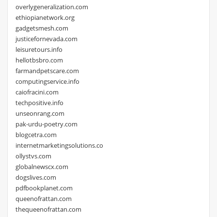
overlygeneralization.com
ethiopianetwork.org
gadgetsmesh.com
justicefornevada.com
leisuretours.info
hellotbsbro.com
farmandpetscare.com
computingservice.info
caiofracini.com
techpositive.info
unseonrang.com
pak-urdu-poetry.com
blogcetra.com
internetmarketingsolutions.co
ollystvs.com
globalnewscx.com
dogslives.com
pdfbookplanet.com
queenofrattan.com
thequeenofrattan.com