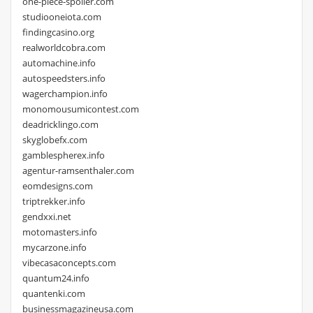
one-piece-spoiler.com
studiooneiota.com
findingcasino.org
realworldcobra.com
automachine.info
autospeedsters.info
wagerchampion.info
monomousumicontest.com
deadricklingo.com
skyglobefx.com
gamblespherex.info
agentur-ramsenthaler.com
eomdesigns.com
triptrekker.info
gendxxi.net
motomasters.info
mycarzone.info
vibecasaconcepts.com
quantum24.info
quantenki.com
businessmagazineusa.com