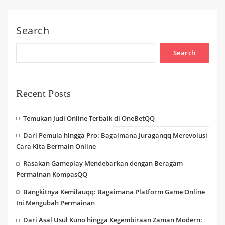
Search
Search
Recent Posts
Temukan Judi Online Terbaik di OneBetQQ
Dari Pemula hingga Pro: Bagaimana Juraganqq Merevolusi
Cara Kita Bermain Online
Rasakan Gameplay Mendebarkan dengan Beragam
Permainan KompasQQ
Bangkitnya Kemilauqq: Bagaimana Platform Game Online
Ini Mengubah Permainan
Dari Asal Usul Kuno hingga Kegembiraan Zaman Modern: