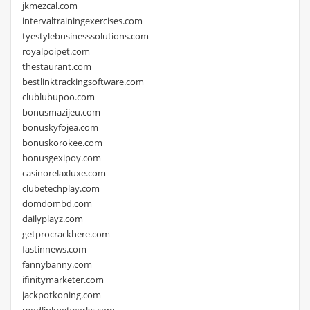
jkmezcal.com
intervaltrainingexercises.com
tyestylebusinesssolutions.com
royalpoipet.com
thestaurant.com
bestlinktrackingsoftware.com
clublubupoo.com
bonusmazijeu.com
bonuskyfojea.com
bonuskorokee.com
bonusgexipoy.com
casinorelaxluxe.com
clubetechplay.com
domdombd.com
dailyplayz.com
getprocrackhere.com
fastinnews.com
fannybanny.com
ifinitymarketer.com
jackpotkoning.com
modlinknetworks.com