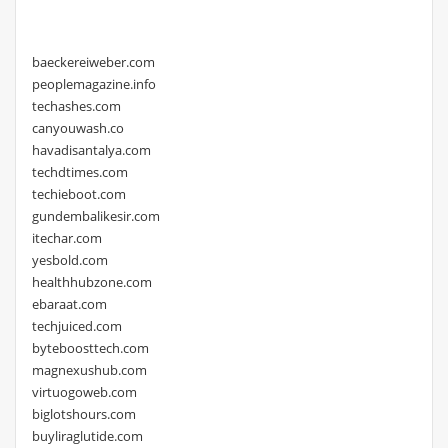
baeckereiweber.com
peoplemagazine.info
techashes.com
canyouwash.co
havadisantalya.com
techdtimes.com
techieboot.com
gundembalikesir.com
itechar.com
yesbold.com
healthhubzone.com
ebaraat.com
techjuiced.com
byteboosttech.com
magnexushub.com
virtuogoweb.com
biglotshours.com
buyliraglutide.com