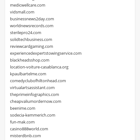
medicwellcare.com
vidsmall.com
businessnews2day.com
worldnewsrecords.com
sterilepro24.com
solidtechbusiness.com
reviewcardgaming.com
experiencedexpertstowingservice.com
blackheadsshop.com
location-voiture-casablanca.org
kpaulbartelme.com
comedyclubofhiltonhead.com
virtualartsassistant.com
theprimeinfographics.com
cheapvaliumordernow.com
beenime.com
sodecia-kemmerich.com
fun-mak.com
casino888world.com
misterdbnb.com