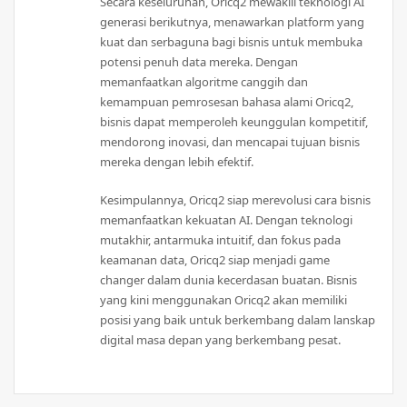
Secara keseluruhan, Oricq2 mewakili teknologi AI
generasi berikutnya, menawarkan platform yang
kuat dan serbaguna bagi bisnis untuk membuka
potensi penuh data mereka. Dengan
memanfaatkan algoritme canggih dan
kemampuan pemrosesan bahasa alami Oricq2,
bisnis dapat memperoleh keunggulan kompetitif,
mendorong inovasi, dan mencapai tujuan bisnis
mereka dengan lebih efektif.
Kesimpulannya, Oricq2 siap merevolusi cara bisnis
memanfaatkan kekuatan AI. Dengan teknologi
mutakhir, antarmuka intuitif, dan fokus pada
keamanan data, Oricq2 siap menjadi game
changer dalam dunia kecerdasan buatan. Bisnis
yang kini menggunakan Oricq2 akan memiliki
posisi yang baik untuk berkembang dalam lanskap
digital masa depan yang berkembang pesat.