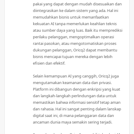
pakai yang dapat dengan mudah disesuaikan dan
diintegrasikan ke dalam sistem yang ada. Hal ini
memudahkan bisnis untuk memanfaatkan
kekuatan AI tanpa memerlukan keahlian teknis
atau sumber daya yang luas. Baik itu memprediksi
perilaku pelanggan, mengoptimalkan operasi
rantai pasokan, atau mengotomatiskan proses
dukungan pelanggan, Oricq2 dapat membantu
bisnis mencapai tujuan mereka dengan lebih
efisien dan efektif.
Selain kemampuan AI yang canggih, Oricq2 juga
mengutamakan keamanan data dan privasi.
Platform ini dibangun dengan enkripsi yang kuat
dan langkah-langkah perlindungan data untuk
memastikan bahwa informasi sensitif tetap aman
dan rahasia. Hal ini sangat penting dalam lanskap
digital saat ini, di mana pelanggaran data dan
ancaman dunia maya semakin sering terjadi.