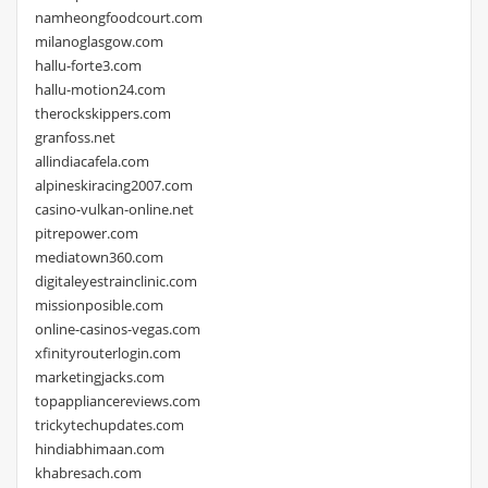
namheongfoodcourt.com
milanoglasgow.com
hallu-forte3.com
hallu-motion24.com
therockskippers.com
granfoss.net
allindiacafela.com
alpineskiracing2007.com
casino-vulkan-online.net
pitrepower.com
mediatown360.com
digitaleyestrainclinic.com
missionposible.com
online-casinos-vegas.com
xfinityrouterlogin.com
marketingjacks.com
topappliancereviews.com
trickytechupdates.com
hindiabhimaan.com
khabresach.com