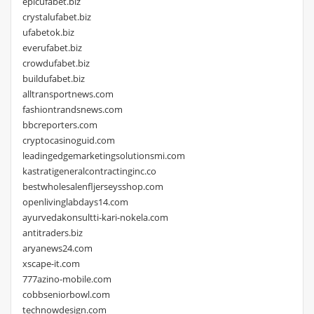
epicufabet.biz
crystalufabet.biz
ufabetok.biz
everufabet.biz
crowdufabet.biz
buildufabet.biz
alltransportnews.com
fashiontrandsnews.com
bbcreporters.com
cryptocasinoguid.com
leadingedgemarketingsolutionsmi.com
kastratigeneralcontractinginc.co
bestwholesalenfljerseysshop.com
openlivinglabdays14.com
ayurvedakonsultti-kari-nokela.com
antitraders.biz
aryanews24.com
xscape-it.com
777azino-mobile.com
cobbseniorbowl.com
technowdesign.com