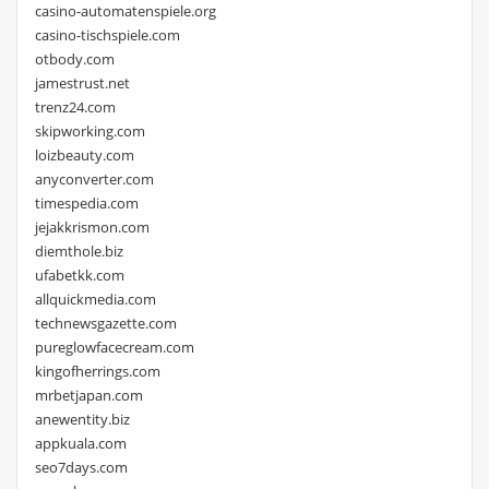
casino-automatenspiele.org
casino-tischspiele.com
otbody.com
jamestrust.net
trenz24.com
skipworking.com
loizbeauty.com
anyconverter.com
timespedia.com
jejakkrismon.com
diemthole.biz
ufabetkk.com
allquickmedia.com
technewsgazette.com
pureglowfacecream.com
kingofherrings.com
mrbetjapan.com
anewentity.biz
appkuala.com
seo7days.com