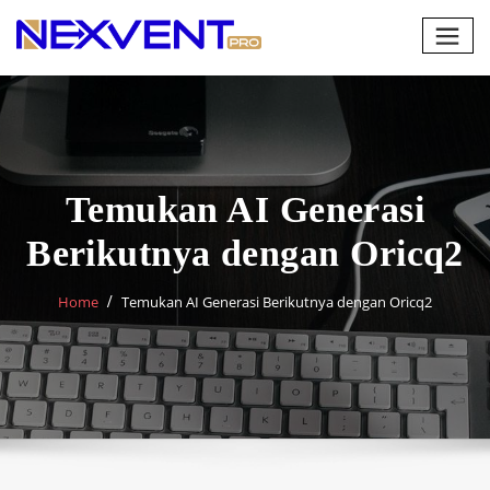
Skip
to
content
Temukan AI Generasi
Berikutnya dengan Oricq2
Home
Temukan AI Generasi Berikutnya dengan Oricq2