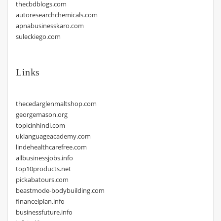
thecbdblogs.com
autoresearchchemicals.com
apnabusinesskaro.com
suleckiego.com
Links
thecedarglenmaltshop.com
georgemason.org
topicinhindi.com
uklanguageacademy.com
lindehealthcarefree.com
allbusinessjobs.info
top10products.net
pickabatours.com
beastmode-bodybuilding.com
financelplan.info
businessfuture.info