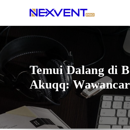
Skip
to
content
Temui Dalang di B
Akuqq: Wawancara