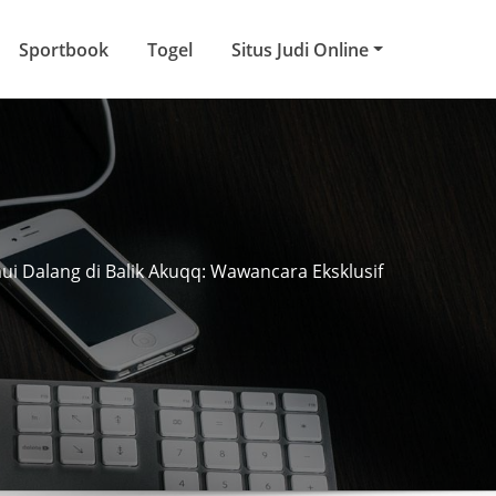
Sportbook
Togel
Situs Judi Online
ui Dalang di Balik Akuqq: Wawancara Eksklusif