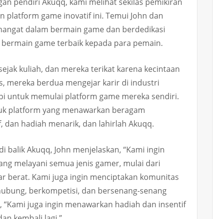
an pendiri Akuqq, kami melihat sekilas pemikiran
platform game inovatif ini. Temui John dan
mangat dalam bermain game dan berdedikasi
bermain game terbaik kepada para pemain.
ejak kuliah, dan mereka terikat karena kecintaan
, mereka berdua mengejar karir di industri
pi untuk memulai platform game mereka sendiri.
tuk platform yang menawarkan beragam
, dan hadiah menarik, dan lahirlah Akuqq.
 di balik Akuqq, John menjelaskan, “Kami ingin
ng melayani semua jenis gamer, mulai dari
r berat. Kami juga ingin menciptakan komunitas
hubung, berkompetisi, dan bersenang-senang
“Kami juga ingin menawarkan hadiah dan insentif
dan kembali lagi.”