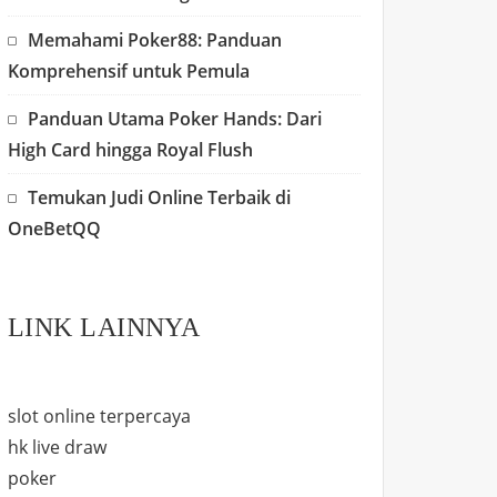
Memahami Poker88: Panduan
Komprehensif untuk Pemula
Panduan Utama Poker Hands: Dari
High Card hingga Royal Flush
Temukan Judi Online Terbaik di
OneBetQQ
LINK LAINNYA
slot online terpercaya
hk live draw
poker