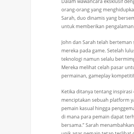
Dalam wawancara eksklusif deng
orang-orang yang menghidupkan 
Sarah, duo dinamis yang berse
untuk memberikan pengalaman 
John dan Sarah telah berteman s
mereka pada game. Setelah lulus
teknologi namun selalu bermim
Mereka melihat celah pasar un
permainan, gameplay kompetitif
Ketika ditanya tentang inspirasi
menciptakan sebuah platform ya
pemain kasual hingga penggema
di mana para pemain dapat ter
bersama.” Sarah menambahkan, 
unik agar pemain tetap terlibat 