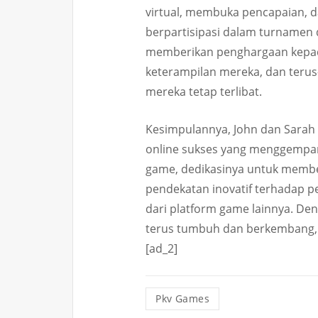
virtual, membuka pencapaian, 
berpartisipasi dalam turnamen 
memberikan penghargaan kepad
keterampilan mereka, dan ter
mereka tetap terlibat.
Kesimpulannya, John dan Sarah 
online sukses yang menggempar
game, dedikasinya untuk membe
pendekatan inovatif terhadap 
​​dari platform game lainnya. Den
terus tumbuh dan berkembang, 
[ad_2]
Pkv Games