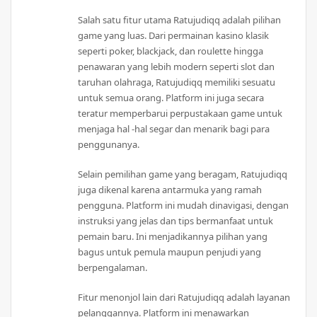
Salah satu fitur utama Ratujudiqq adalah pilihan
game yang luas. Dari permainan kasino klasik
seperti poker, blackjack, dan roulette hingga
penawaran yang lebih modern seperti slot dan
taruhan olahraga, Ratujudiqq memiliki sesuatu
untuk semua orang. Platform ini juga secara
teratur memperbarui perpustakaan game untuk
menjaga hal -hal segar dan menarik bagi para
penggunanya.
Selain pemilihan game yang beragam, Ratujudiqq
juga dikenal karena antarmuka yang ramah
pengguna. Platform ini mudah dinavigasi, dengan
instruksi yang jelas dan tips bermanfaat untuk
pemain baru. Ini menjadikannya pilihan yang
bagus untuk pemula maupun penjudi yang
berpengalaman.
Fitur menonjol lain dari Ratujudiqq adalah layanan
pelanggannya. Platform ini menawarkan