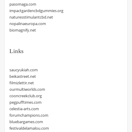
pasomaga.com
impactgardencbdgummies.org
naturesstimulantcbd.net
nopalinaeuropa.com
biomagnify.net
Links
saucyukiah.com
beikastreet.net
filmizlettir.net
ourmultiworlds.com
cooncreekclub.org
pegpufftimes.com
celestia-arts.com
forumchampions.com
bluebargames.com
festivaldelamalou.com