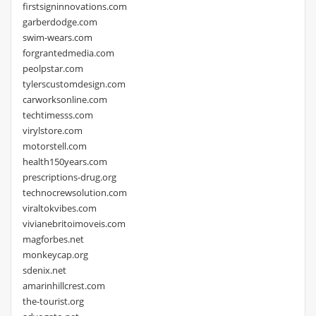
firstsigninnovations.com
garberdodge.com
swim-wears.com
forgrantedmedia.com
peolpstar.com
tylerscustomdesign.com
carworksonline.com
techtimesss.com
virylstore.com
motorstell.com
health150years.com
prescriptions-drug.org
technocrewsolution.com
viraltokvibes.com
vivianebritoimoveis.com
magforbes.net
monkeycap.org
sdenix.net
amarinhillcrest.com
the-tourist.org