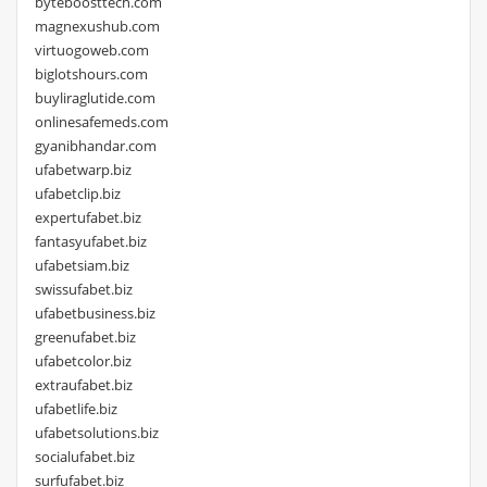
byteboosttech.com
magnexushub.com
virtuogoweb.com
biglotshours.com
buyliraglutide.com
onlinesafemeds.com
gyanibhandar.com
ufabetwarp.biz
ufabetclip.biz
expertufabet.biz
fantasyufabet.biz
ufabetsiam.biz
swissufabet.biz
ufabetbusiness.biz
greenufabet.biz
ufabetcolor.biz
extraufabet.biz
ufabetlife.biz
ufabetsolutions.biz
socialufabet.biz
surfufabet.biz