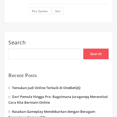
Pkv Games
Slot
Search
Search
Recent Posts
Temukan Judi Online Terbaik di OneBetQQ
Dari Pemula hingga Pro: Bagaimana Juraganqq Merevolusi
Cara Kita Bermain Online
Rasakan Gameplay Mendebarkan dengan Beragam