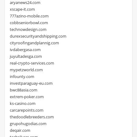
aryanews24.com
xscape-it.com
777azino-mobile.com
cobbseniorbowl.com
technowdesign.com
durexsecurityandshipping.com
cityroofingandplannig.com
ivdabergasa.com
juyultadesga.com
real-crypto-services.com
mypetzworld.com
infounty.com
investparaguay-eu.com
bwc88asia.com
extrem-poker.com
ks-casino.com
carcarepoints.com
thedoodlebreeders.com
grupohugodias.com
deqair.com
techsilvers.com