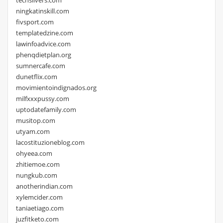
ningkatinskill.com
fivsport.com
templatedzine.com
lawinfoadvice.com
phenqdietplan.org
sumnercafe.com
dunetflix.com
movimientoindignados.org
milfxxxpussy.com
uptodatefamily.com
musitop.com
utyam.com
lacostituzioneblog.com
ohyeea.com
zhitiemoe.com
nungkub.com
anotherindian.com
xylemcider.com
taniaetiago.com
juzfitketo.com