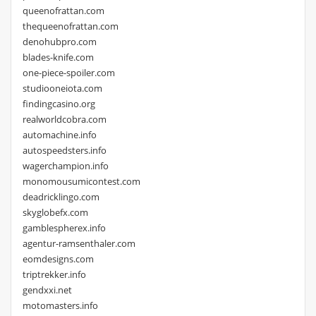
queenofrattan.com
thequeenofrattan.com
denohubpro.com
blades-knife.com
one-piece-spoiler.com
studiooneiota.com
findingcasino.org
realworldcobra.com
automachine.info
autospeedsters.info
wagerchampion.info
monomousumicontest.com
deadricklingo.com
skyglobefx.com
gamblespherex.info
agentur-ramsenthaler.com
eomdesigns.com
triptrekker.info
gendxxi.net
motomasters.info