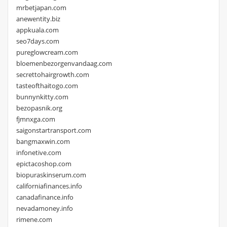
mrbetjapan.com
anewentity.biz
appkuala.com
seo7days.com
pureglowcream.com
bloemenbezorgenvandaag.com
secrettohairgrowth.com
tasteofthaitogo.com
bunnynkitty.com
bezopasnik.org
fjmnxga.com
saigonstartransport.com
bangmaxwin.com
infonetive.com
epictacoshop.com
biopuraskinserum.com
californiafinances.info
canadafinance.info
nevadamoney.info
rimene.com