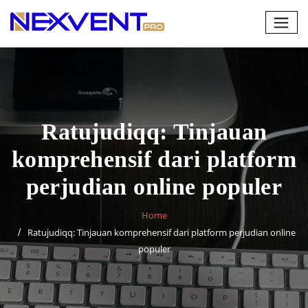
Skip
to
content
Ratujudiqq: Tinjauan
komprehensif dari platform
perjudian online populer
Home
Ratujudiqq: Tinjauan komprehensif dari platform perjudian online
populer