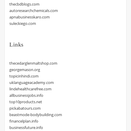
thecbdblogs.com
autoresearchchemicals.com
apnabusinesskaro.com
suleckiego.com
Links
thecedarglenmaltshop.com
georgemason.org
topicinhindi.com
uklanguageacademy.com
lindehealthcarefree.com
allbusinessjobs.info
top10products.net
pickabatours.com
beastmode-bodybuilding.com
financelplan.info
businessfuture.info