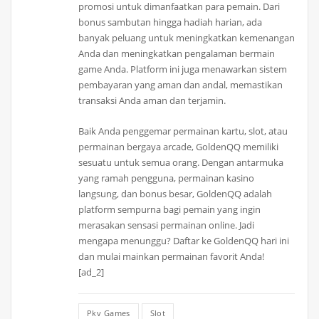
promosi untuk dimanfaatkan para pemain. Dari
bonus sambutan hingga hadiah harian, ada
banyak peluang untuk meningkatkan kemenangan
Anda dan meningkatkan pengalaman bermain
game Anda. Platform ini juga menawarkan sistem
pembayaran yang aman dan andal, memastikan
transaksi Anda aman dan terjamin.
Baik Anda penggemar permainan kartu, slot, atau
permainan bergaya arcade, GoldenQQ memiliki
sesuatu untuk semua orang. Dengan antarmuka
yang ramah pengguna, permainan kasino
langsung, dan bonus besar, GoldenQQ adalah
platform sempurna bagi pemain yang ingin
merasakan sensasi permainan online. Jadi
mengapa menunggu? Daftar ke GoldenQQ hari ini
dan mulai mainkan permainan favorit Anda!
[ad_2]
Pkv Games
Slot