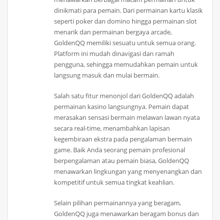
dinikmati para pemain. Dari permainan kartu klasik
seperti poker dan domino hingga permainan slot
menarik dan permainan bergaya arcade,
GoldenQQ memiliki sesuatu untuk semua orang.
Platform ini mudah dinavigasi dan ramah
pengguna, sehingga memudahkan pemain untuk
langsung masuk dan mulai bermain.
Salah satu fitur menonjol dari GoldenQQ adalah
permainan kasino langsungnya. Pemain dapat
merasakan sensasi bermain melawan lawan nyata
secara real-time, menambahkan lapisan
kegembiraan ekstra pada pengalaman bermain
game. Baik Anda seorang pemain profesional
berpengalaman atau pemain biasa, GoldenQQ
menawarkan lingkungan yang menyenangkan dan
kompetitif untuk semua tingkat keahlian.
Selain pilihan permainannya yang beragam,
GoldenQQ juga menawarkan beragam bonus dan