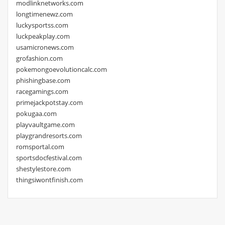
modlinknetworks.com
longtimenewz.com
luckysportss.com
luckpeakplay.com
usamicronews.com
grofashion.com
pokemongoevolutioncalc.com
phishingbase.com
racegamings.com
primejackpotstay.com
pokugaa.com
playvaultgame.com
playgrandresorts.com
romsportal.com
sportsdocfestival.com
shestylestore.com
thingsiwontfinish.com