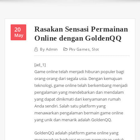
Rasakan Sensasi Permainan
20
May
Online dengan GoldenQQ
By
Admin
Pkv Games
,
Slot
[ad_1]
Game online telah menjadi hiburan populer bagi
orang-orang dari segala usia. Dengan kemajuan
teknologi, game online telah berkembang menjadi
pengalaman yang mendebarkan dan mendalam
yang dapat dinikmati dari kenyamanan rumah
Anda sendiri. Salah satu platform yang
menawarkan pengalaman bermain game online
yang unik dan menarik adalah GoldenQQ.
GoldenQQ adalah platform game online yang
menawarkan berbagai macam permainan untuk