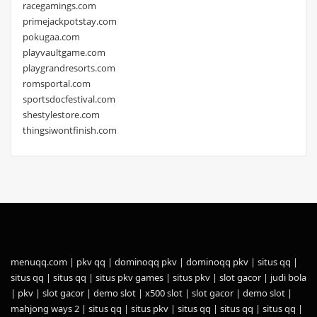
racegamings.com
primejackpotstay.com
pokugaa.com
playvaultgame.com
playgrandresorts.com
romsportal.com
sportsdocfestival.com
shestylestore.com
thingsiwontfinish.com
menuqq.com
|
pkv qq
|
dominoqq pkv
|
dominoqq pkv
|
situs qq
|
situs qq
|
situs qq
|
situs pkv games
|
situs pkv
|
slot gacor
|
judi bola
|
pkv
|
slot gacor
|
demo slot
|
x500 slot
|
slot gacor
|
demo slot
|
mahjong ways 2
|
situs qq
|
situs pkv
|
situs qq
|
situs qq
|
situs qq
|