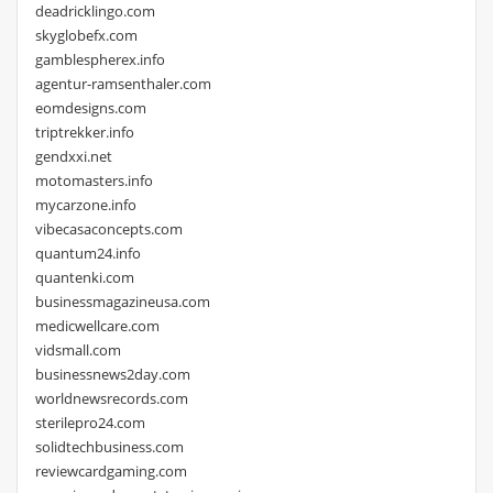
deadricklingo.com
skyglobefx.com
gamblespherex.info
agentur-ramsenthaler.com
eomdesigns.com
triptrekker.info
gendxxi.net
motomasters.info
mycarzone.info
vibecasaconcepts.com
quantum24.info
quantenki.com
businessmagazineusa.com
medicwellcare.com
vidsmall.com
businessnews2day.com
worldnewsrecords.com
sterilepro24.com
solidtechbusiness.com
reviewcardgaming.com