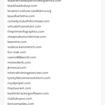
experiencedexpertstowingservice.com
blackheadsshop.com
location-voiture-casablanca.org
kpaulbartelme.com
comedyclubofhiltonhead.com
virtualartsassistant.com
theprimeinfographics.com
cheapvaliumordernow.com
beenime.com
sodecia-kemmerich.com
fun-mak.com
casino888world.com
misterdbnb.com
jkmezcal.com
intervaltrainingexercises.com
tyestylebusinesssolutions.com
royalpoipet.com
thestaurant.com
bestlinktrackingsoftware.com
clublubupoo.com
bonusmazijeu.com