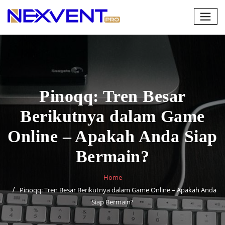
Skip
to
content
Pinoqq: Tren Besar
Berikutnya dalam Game
Online – Apakah Anda Siap
Bermain?
Home
Pinoqq: Tren Besar Berikutnya dalam Game Online – Apakah Anda
Siap Bermain?