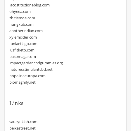
lacostituzioneblog.com
ohyeea.com
zhitiemoe.com
nungkub.com
anotherindian.com
xylemcider.com
taniaetiago.com
juzfitketo.com
pasomaga.com
impactgardencbdgummies.org
naturesstimulantcbd.net
nopalinaeuropa.com
biomagnify.net
Links
saucyukiah.com
beikastreet.net