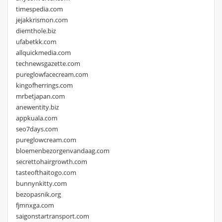
timespedia.com
jejakkrismon.com
diemthole.biz
ufabetkk.com
allquickmedia.com
technewsgazette.com
pureglowfacecream.com
kingofherrings.com
mrbetjapan.com
anewentity.biz
appkuala.com
seo7days.com
pureglowcream.com
bloemenbezorgenvandaag.com
secrettohairgrowth.com
tasteofthaitogo.com
bunnynkitty.com
bezopasnik.org
fjmnxga.com
saigonstartransport.com