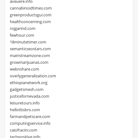
aveuere.info
cannabinoidtimes.com
greenproductsgui.com
healthconcerning.com
rojgarind.com
fewhour.com
18minutetimer.com
semanticseostars.com
mainstreamzone.com
growmarijuanas.com
webnshare.com
overlygeneralization.com
ethiopianetwork.org
gadgetsmesh.com
justicefornevada.com
leisuretours.info
hellotbsbro.com
farmandpetscare.com
computingservice.info
caiofracini.com
techpositive.info