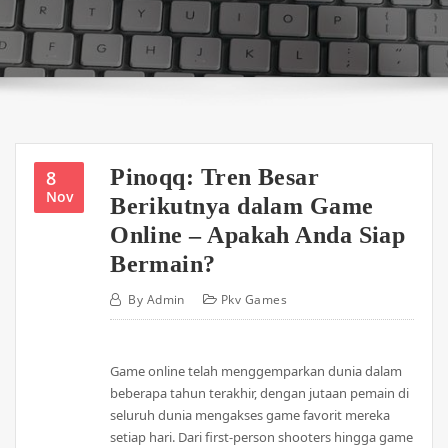
Pinoqq: Tren Besar
8
Nov
Berikutnya dalam Game
Online – Apakah Anda Siap
Bermain?
By
Admin
Pkv Games
Game online telah menggemparkan dunia dalam
beberapa tahun terakhir, dengan jutaan pemain di
seluruh dunia mengakses game favorit mereka
setiap hari. Dari first-person shooters hingga game