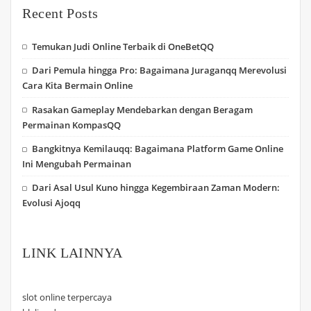
Recent Posts
Temukan Judi Online Terbaik di OneBetQQ
Dari Pemula hingga Pro: Bagaimana Juraganqq Merevolusi
Cara Kita Bermain Online
Rasakan Gameplay Mendebarkan dengan Beragam
Permainan KompasQQ
Bangkitnya Kemilauqq: Bagaimana Platform Game Online
Ini Mengubah Permainan
Dari Asal Usul Kuno hingga Kegembiraan Zaman Modern:
Evolusi Ajoqq
LINK LAINNYA
slot online terpercaya