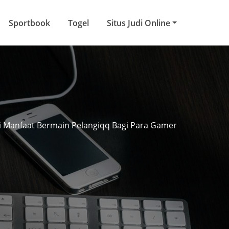
Sportbook
Togel
Situs Judi Online
i Manfaat Bermain Pelangiqq Bagi Para Gamer