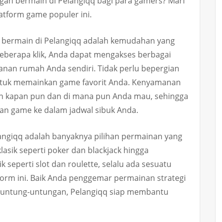
gan bermain di Pelangiqq bagi para gamers? Mari
atform game populer ini.
r bermain di Pelangiqq adalah kemudahan yang
eberapa klik, Anda dapat mengakses berbagai
an rumah Anda sendiri. Tidak perlu bepergian
 untuk memainkan game favorit Anda. Kenyamanan
n kapan pun dan di mana pun Anda mau, sehingga
 game ke dalam jadwal sibuk Anda.
angiqq adalah banyaknya pilihan permainan yang
lasik seperti poker dan blackjack hingga
seperti slot dan roulette, selalu ada sesuatu
tform ini. Baik Anda penggemar permainan strategi
 untung-untungan, Pelangiqq siap membantu