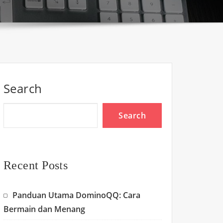
Search
Search
Recent Posts
Panduan Utama DominoQQ: Cara
Bermain dan Menang