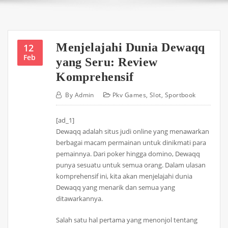
Menjelajahi Dunia Dewaqq
12
Feb
yang Seru: Review
Komprehensif
By
Admin
Pkv Games
,
Slot
,
Sportbook
[ad_1]
Dewaqq adalah situs judi online yang menawarkan
berbagai macam permainan untuk dinikmati para
pemainnya. Dari poker hingga domino, Dewaqq
punya sesuatu untuk semua orang. Dalam ulasan
komprehensif ini, kita akan menjelajahi dunia
Dewaqq yang menarik dan semua yang
ditawarkannya.
Salah satu hal pertama yang menonjol tentang