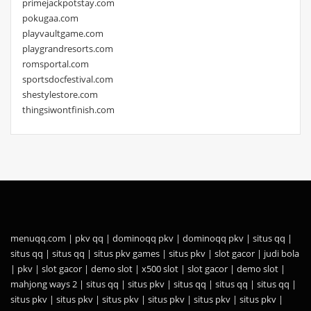
primejackpotstay.com
pokugaa.com
playvaultgame.com
playgrandresorts.com
romsportal.com
sportsdocfestival.com
shestylestore.com
thingsiwontfinish.com
menuqq.com
|
pkv qq
|
dominoqq pkv
|
dominoqq pkv
|
situs qq
|
situs qq
|
situs qq
|
situs pkv games
|
situs pkv
|
slot gacor
|
judi bola
|
pkv
|
slot gacor
|
demo slot
|
x500 slot
|
slot gacor
|
demo slot
|
mahjong ways 2
|
situs qq
|
situs pkv
|
situs qq
|
situs qq
|
situs qq
|
situs pkv
|
situs pkv
|
situs pkv
|
situs pkv
|
situs pkv
|
situs pkv
|