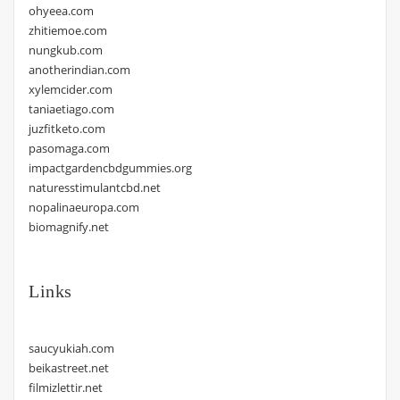
ohyeea.com
zhitiemoe.com
nungkub.com
anotherindian.com
xylemcider.com
taniaetiago.com
juzfitketo.com
pasomaga.com
impactgardencbdgummies.org
naturesstimulantcbd.net
nopalinaeuropa.com
biomagnify.net
Links
saucyukiah.com
beikastreet.net
filmizlettir.net