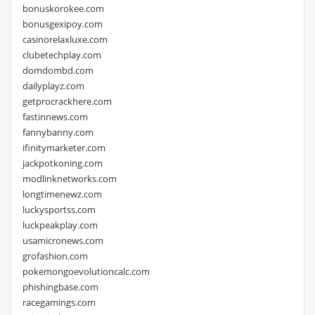
bonuskorokee.com
bonusgexipoy.com
casinorelaxluxe.com
clubetechplay.com
domdombd.com
dailyplayz.com
getprocrackhere.com
fastinnews.com
fannybanny.com
ifinitymarketer.com
jackpotkoning.com
modlinknetworks.com
longtimenewz.com
luckysportss.com
luckpeakplay.com
usamicronews.com
grofashion.com
pokemongoevolutioncalc.com
phishingbase.com
racegamings.com