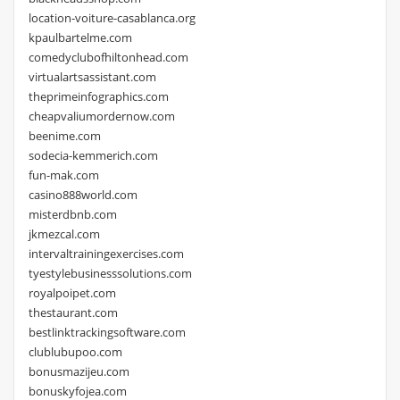
location-voiture-casablanca.org
kpaulbartelme.com
comedyclubofhiltonhead.com
virtualartsassistant.com
theprimeinfographics.com
cheapvaliumordernow.com
beenime.com
sodecia-kemmerich.com
fun-mak.com
casino888world.com
misterdbnb.com
jkmezcal.com
intervaltrainingexercises.com
tyestylebusinesssolutions.com
royalpoipet.com
thestaurant.com
bestlinktrackingsoftware.com
clublubupoo.com
bonusmazijeu.com
bonuskyfojea.com