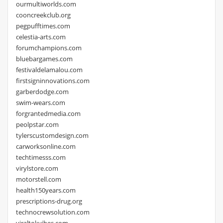
ourmultiworlds.com
cooncreekclub.org
pegpufftimes.com
celestia-arts.com
forumchampions.com
bluebargames.com
festivaldelamalou.com
firstsigninnovations.com
garberdodge.com
swim-wears.com
forgrantedmedia.com
peolpstar.com
tylerscustomdesign.com
carworksonline.com
techtimesss.com
virylstore.com
motorstell.com
health150years.com
prescriptions-drug.org
technocrewsolution.com
viraltokvibes.com