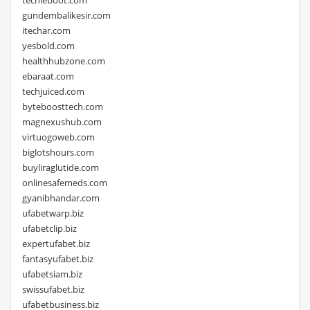
gundembalikesir.com
itechar.com
yesbold.com
healthhubzone.com
ebaraat.com
techjuiced.com
byteboosttech.com
magnexushub.com
virtuogoweb.com
biglotshours.com
buyliraglutide.com
onlinesafemeds.com
gyanibhandar.com
ufabetwarp.biz
ufabetclip.biz
expertufabet.biz
fantasyufabet.biz
ufabetsiam.biz
swissufabet.biz
ufabetbusiness.biz