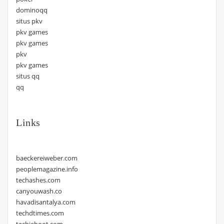
dominoqq
situs pkv
pkv games
pkv games
pkv
pkv games
situs qq
qq
Links
baeckereiweber.com
peoplemagazine.info
techashes.com
canyouwash.co
havadisantalya.com
techdtimes.com
techieboot.com