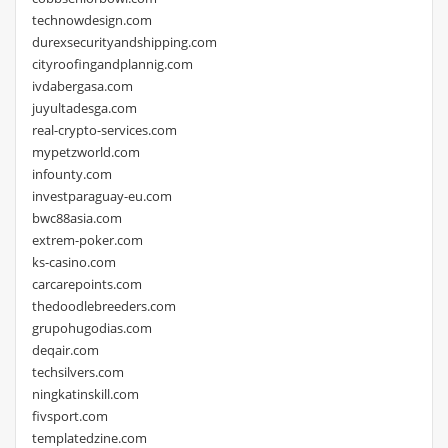
technowdesign.com
durexsecurityandshipping.com
cityroofingandplannig.com
ivdabergasa.com
juyultadesga.com
real-crypto-services.com
mypetzworld.com
infounty.com
investparaguay-eu.com
bwc88asia.com
extrem-poker.com
ks-casino.com
carcarepoints.com
thedoodlebreeders.com
grupohugodias.com
deqair.com
techsilvers.com
ningkatinskill.com
fivsport.com
templatedzine.com