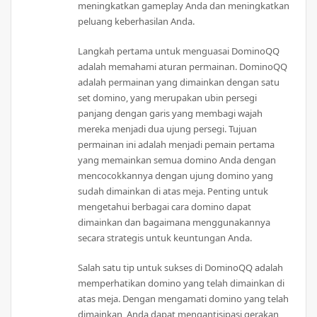
meningkatkan gameplay Anda dan meningkatkan
peluang keberhasilan Anda.
Langkah pertama untuk menguasai DominoQQ
adalah memahami aturan permainan. DominoQQ
adalah permainan yang dimainkan dengan satu
set domino, yang merupakan ubin persegi
panjang dengan garis yang membagi wajah
mereka menjadi dua ujung persegi. Tujuan
permainan ini adalah menjadi pemain pertama
yang memainkan semua domino Anda dengan
mencocokkannya dengan ujung domino yang
sudah dimainkan di atas meja. Penting untuk
mengetahui berbagai cara domino dapat
dimainkan dan bagaimana menggunakannya
secara strategis untuk keuntungan Anda.
Salah satu tip untuk sukses di DominoQQ adalah
memperhatikan domino yang telah dimainkan di
atas meja. Dengan mengamati domino yang telah
dimainkan, Anda dapat mengantisipasi gerakan