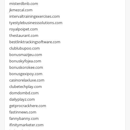
misterdbnb.com
jkmezcal.com
intervaltrainingexercises.com
tyestylebusinesssolutions.com
royalpoipet.com
thestaurant.com
bestlinktrackingsoftware.com
clublubupoo.com
bonusmazijeu.com
bonuskyfojea.com
bonuskorokee.com
bonusgexipoy.com
casinorelaxluxe.com
clubetechplay.com
domdombd.com
dailyplayz.com
getprocrackhere.com
fastinnews.com
fannybanny.com
ifinitymarketer.com