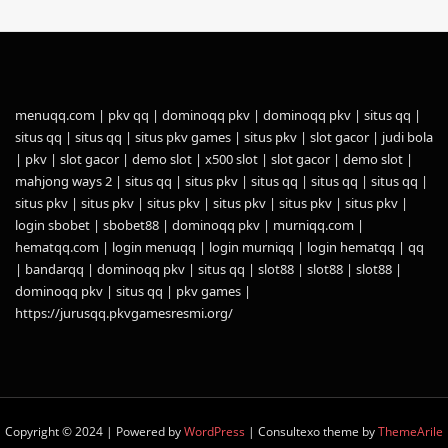
menuqq.com
|
pkv qq
|
dominoqq pkv
|
dominoqq pkv
|
situs qq
|
situs qq
|
situs qq
|
situs pkv games
|
situs pkv
|
slot gacor
|
judi bola
|
pkv
|
slot gacor
|
demo slot
|
x500 slot
|
slot gacor
|
demo slot
|
mahjong ways 2
|
situs qq
|
situs pkv
|
situs qq
|
situs qq
|
situs qq
|
situs pkv
|
situs pkv
|
situs pkv
|
situs pkv
|
situs pkv
|
situs pkv
|
login sbobet
|
sbobet88
|
dominoqq pkv
|
murniqq.com
|
hematqq.com
|
login menuqq
|
login murniqq
|
login hematqq
|
qq
|
bandarqq
|
dominoqq pkv
|
situs qq
|
slot88
|
slot88
|
slot88
|
dominoqq pkv
|
situs qq
|
pkv games
|
https://jurusqq.pkvgamesresmi.org/
Copyright © 2024 | Powered by
WordPress
|
Consultexo theme by
ThemeArile