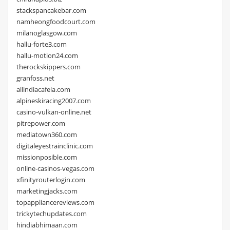
stackspancakebar.com
namheongfoodcourt.com
milanoglasgow.com
hallu-forte3.com
hallu-motion24.com
therockskippers.com
granfoss.net
allindiacafela.com
alpineskiracing2007.com
casino-vulkan-online.net
pitrepower.com
mediatown360.com
digitaleyestrainclinic.com
missionposible.com
online-casinos-vegas.com
xfinityrouterlogin.com
marketingjacks.com
topappliancereviews.com
trickytechupdates.com
hindiabhimaan.com