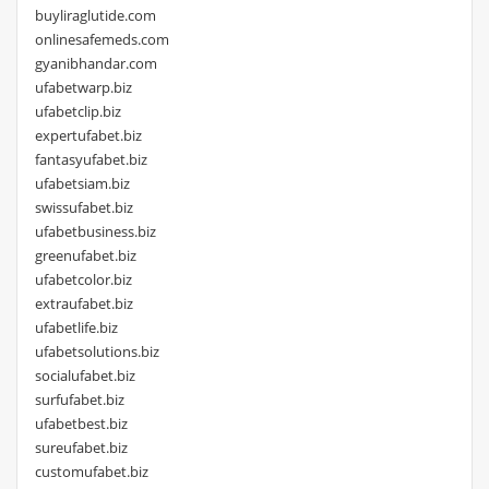
buyliraglutide.com
onlinesafemeds.com
gyanibhandar.com
ufabetwarp.biz
ufabetclip.biz
expertufabet.biz
fantasyufabet.biz
ufabetsiam.biz
swissufabet.biz
ufabetbusiness.biz
greenufabet.biz
ufabetcolor.biz
extraufabet.biz
ufabetlife.biz
ufabetsolutions.biz
socialufabet.biz
surfufabet.biz
ufabetbest.biz
sureufabet.biz
customufabet.biz