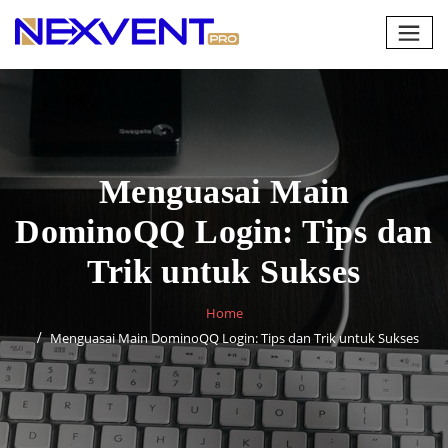
Skip
to
content
Menguasai Main
DominoQQ Login: Tips dan
Trik untuk Sukses
Home
Menguasai Main DominoQQ Login: Tips dan Trik untuk Sukses