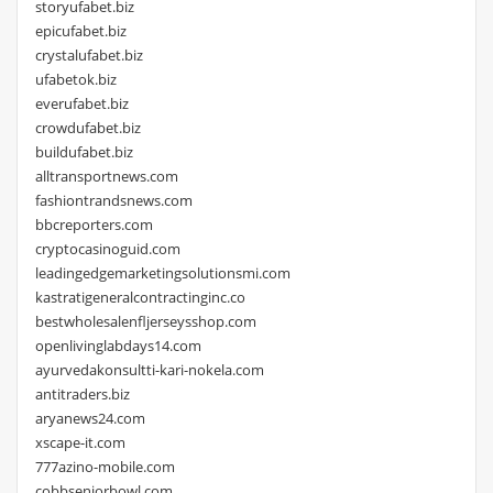
storyufabet.biz
epicufabet.biz
crystalufabet.biz
ufabetok.biz
everufabet.biz
crowdufabet.biz
buildufabet.biz
alltransportnews.com
fashiontrandsnews.com
bbcreporters.com
cryptocasinoguid.com
leadingedgemarketingsolutionsmi.com
kastratigeneralcontractinginc.co
bestwholesalenfljerseysshop.com
openlivinglabdays14.com
ayurvedakonsultti-kari-nokela.com
antitraders.biz
aryanews24.com
xscape-it.com
777azino-mobile.com
cobbseniorbowl.com