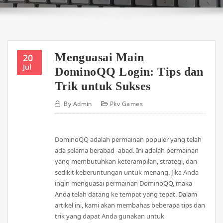
Menguasai Main
20
Jul
DominoQQ Login: Tips dan
Trik untuk Sukses
By
Admin
Pkv Games
DominoQQ adalah permainan populer yang telah
ada selama berabad -abad. Ini adalah permainan
yang membutuhkan keterampilan, strategi, dan
sedikit keberuntungan untuk menang. Jika Anda
ingin menguasai permainan DominoQQ, maka
Anda telah datang ke tempat yang tepat. Dalam
artikel ini, kami akan membahas beberapa tips dan
trik yang dapat Anda gunakan untuk