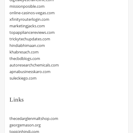
missionposible.com
online-casinos-vegas.com
xfinityrouterlogin.com
marketingjacks.com
topappliancereviews.com
trickytechupdates.com
hindiabhimaan.com
khabresach.com
thecbdblogs.com
autoresearchchemicals.com
apnabusinesskaro.com
suleckiego.com
Links
thecedarglenmaltshop.com
georgemason.org
topicinhindi.com