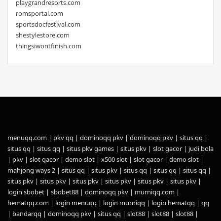
playgrandresorts.com
romsportal.com
sportsdocfestival.com
shestylestore.com
thingsiwontfinish.com
menuqq.com
|
pkv qq
|
dominoqq pkv
|
dominoqq pkv
|
situs qq
|
situs qq
|
situs qq
|
situs pkv games
|
situs pkv
|
slot gacor
|
judi bola
|
pkv
|
slot gacor
|
demo slot
|
x500 slot
|
slot gacor
|
demo slot
|
mahjong ways 2
|
situs qq
|
situs pkv
|
situs qq
|
situs qq
|
situs qq
|
situs pkv
|
situs pkv
|
situs pkv
|
situs pkv
|
situs pkv
|
situs pkv
|
login sbobet
|
sbobet88
|
dominoqq pkv
|
murniqq.com
|
hematqq.com
|
login menuqq
|
login murniqq
|
login hematqq
|
qq
|
bandarqq
|
dominoqq pkv
|
situs qq
|
slot88
|
slot88
|
slot88
|