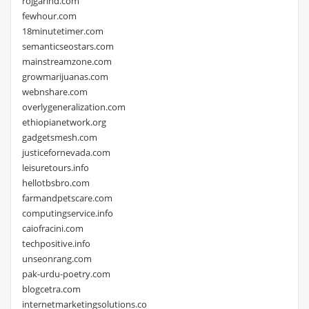
rojgarind.com
fewhour.com
18minutetimer.com
semanticseostars.com
mainstreamzone.com
growmarijuanas.com
webnshare.com
overlygeneralization.com
ethiopianetwork.org
gadgetsmesh.com
justicefornevada.com
leisuretours.info
hellotbsbro.com
farmandpetscare.com
computingservice.info
caiofracini.com
techpositive.info
unseonrang.com
pak-urdu-poetry.com
blogcetra.com
internetmarketingsolutions.co