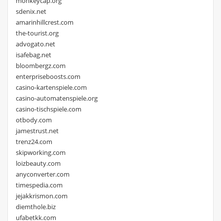
monkeycap.org
sdenix.net
amarinhillcrest.com
the-tourist.org
advogato.net
isafebag.net
bloombergz.com
enterpriseboosts.com
casino-kartenspiele.com
casino-automatenspiele.org
casino-tischspiele.com
otbody.com
jamestrust.net
trenz24.com
skipworking.com
loizbeauty.com
anyconverter.com
timespedia.com
jejakkrismon.com
diemthole.biz
ufabetkk.com