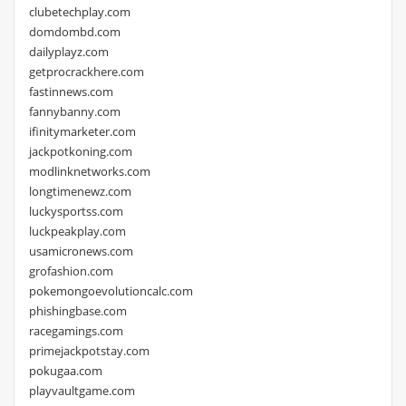
clubetechplay.com
domdombd.com
dailyplayz.com
getprocrackhere.com
fastinnews.com
fannybanny.com
ifinitymarketer.com
jackpotkoning.com
modlinknetworks.com
longtimenewz.com
luckysportss.com
luckpeakplay.com
usamicronews.com
grofashion.com
pokemongoevolutioncalc.com
phishingbase.com
racegamings.com
primejackpotstay.com
pokugaa.com
playvaultgame.com