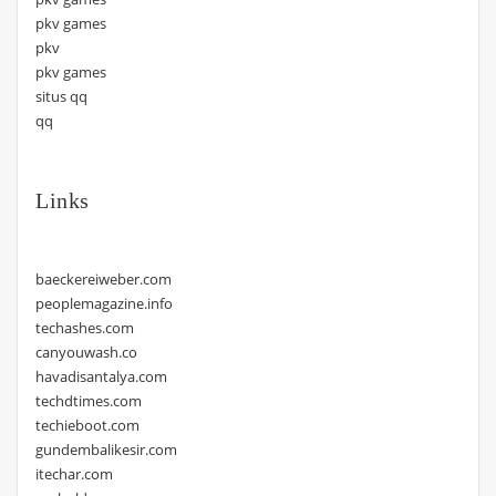
pkv games
pkv
pkv games
situs qq
qq
Links
baeckereiweber.com
peoplemagazine.info
techashes.com
canyouwash.co
havadisantalya.com
techdtimes.com
techieboot.com
gundembalikesir.com
itechar.com