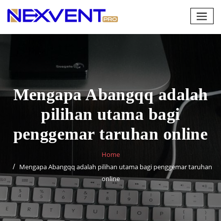
Skip
to
content
Mengapa Abangqq adalah
pilihan utama bagi
penggemar taruhan online
Home
Mengapa Abangqq adalah pilihan utama bagi penggemar taruhan
online