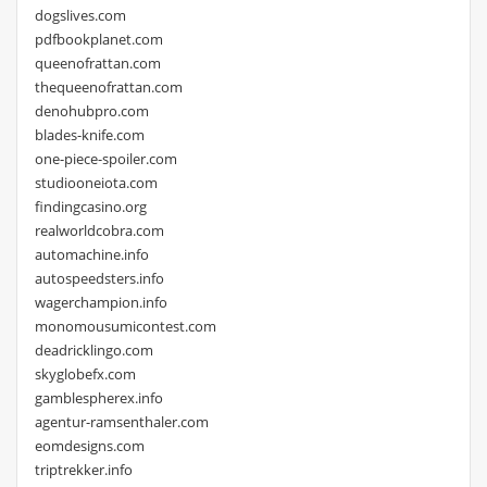
dogslives.com
pdfbookplanet.com
queenofrattan.com
thequeenofrattan.com
denohubpro.com
blades-knife.com
one-piece-spoiler.com
studiooneiota.com
findingcasino.org
realworldcobra.com
automachine.info
autospeedsters.info
wagerchampion.info
monomousumicontest.com
deadricklingo.com
skyglobefx.com
gamblespherex.info
agentur-ramsenthaler.com
eomdesigns.com
triptrekker.info