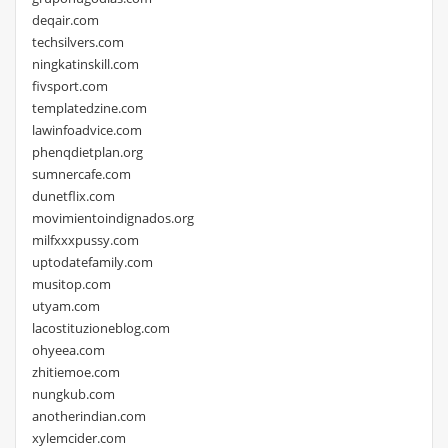
deqair.com
techsilvers.com
ningkatinskill.com
fivsport.com
templatedzine.com
lawinfoadvice.com
phenqdietplan.org
sumnercafe.com
dunetflix.com
movimientoindignados.org
milfxxxpussy.com
uptodatefamily.com
musitop.com
utyam.com
lacostituzioneblog.com
ohyeea.com
zhitiemoe.com
nungkub.com
anotherindian.com
xylemcider.com