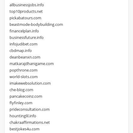
allbusinessjobs.info
top10products.net
pickabatours.com
beastmode-bodybuilding.com
financelplan.info
businessfuture.info
infojudibet.com
cbdmap.info
deanbeanxn.com
matkarajdhanigame.com
popthrone.com
world-slots.com
imakewebsolution.com
che-blog.com
pancakecoinz.com
flyfinley.com
prideconsultation.com
hountinglil.info
chakraaffirmations.net
bestjokes4u.com