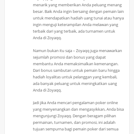
menarik yang memberikan Anda peluang menang
besar. Baik Anda ingin bersaing dengan pemain lain
untuk mendapatkan hadiah uang tunai atau hanya
ingin menguji keterampilan Anda melawan yang
terbaik dari yang terbaik, ada turnamen untuk
Anda di Zoyaqq.
Namun bukan itu saja – Zoyaqq juga menawarkan
sejumlah promosi dan bonus yang dapat
membantu Anda memaksimalkan kemenangan.
Dari bonus sambutan untuk pemain baru hingga
hadiah loyalitas untuk pelanggan yang kembali,
ada banyak peluang untuk meningkatkan uang
Anda di Zoyaqq.
Jadi jika Anda mencari pengalaman poker online
yang menyenangkan dan mengasyikkan, Anda bisa
mengunjungi Zoyaqq. Dengan beragam pilihan
permainan, turnamen, dan promosi, ini adalah
tujuan sempurna bagi pemain poker dari semua