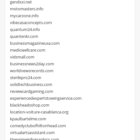
gendxxi.net
motomasters.info
mycarzone.info
vibecasaconcepts.com
quantum24.info
quantenki.com
businessmagazineusa.com
medicwellcare.com
vidsmall.com
businessnews2day.com
worldnewsrecords.com
sterilepro24.com
solidtechbusiness.com
reviewcardgaming.com
experiencedexpertstowingservice.com
blackheadsshop.com
location-voiture-casablanca.org
kpaulbartelme.com
comedyclubofhiltonhead.com
virtualartsassistant.com
theprimeinfographics.com