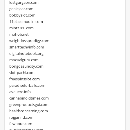
lustgurgaon.com
geniejaar.com
bobbyslot.com
11placemoulin.com
mintz360.com
mohob.net
weightlossprodigy.com
smarttechyinfo.com
digitalnotebook.org
maxualguru.com
bongdasuncity.com
slot-pachi.com
freespinsslot.com
paradisefurballs.com
aveuere.info
cannabinoidtimes.com
greenproductsgui.com
healthconcerning.com
rojgarind.com
fewhour.com
18minutetimer.com