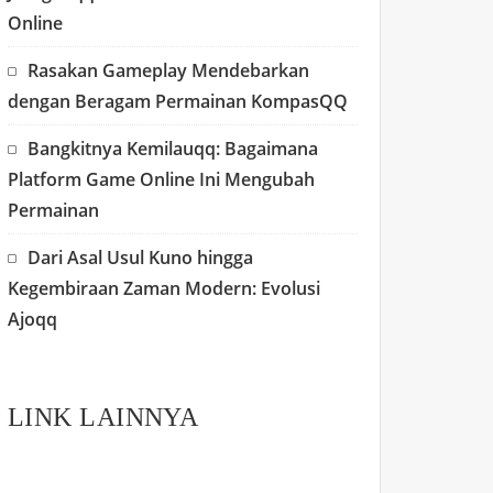
Online
Rasakan Gameplay Mendebarkan
dengan Beragam Permainan KompasQQ
Bangkitnya Kemilauqq: Bagaimana
Platform Game Online Ini Mengubah
Permainan
Dari Asal Usul Kuno hingga
Kegembiraan Zaman Modern: Evolusi
Ajoqq
LINK LAINNYA