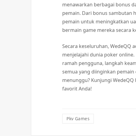
menawarkan berbagai bonus da
pemain. Dari bonus sambutan hi
pemain untuk meningkatkan u
bermain game mereka secara k
Secara keseluruhan, WedeQQ ada
menjelajahi dunia poker onlin
ramah pengguna, langkah keam
semua yang diinginkan pemain 
menunggu? Kunjungi WedeQQ ha
favorit Anda!
Pkv Games