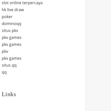
slot online terpercaya
hk live draw
poker
dominoqq
situs pkv
pkv games
pkv games
pkv
pkv games
situs qq
qq
Links