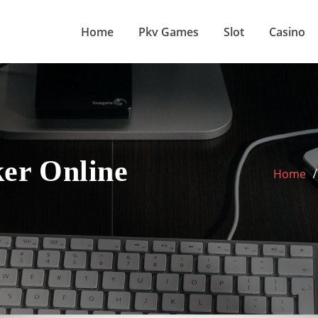
Home
Pkv Games
Slot
Casino
ker Online
Home