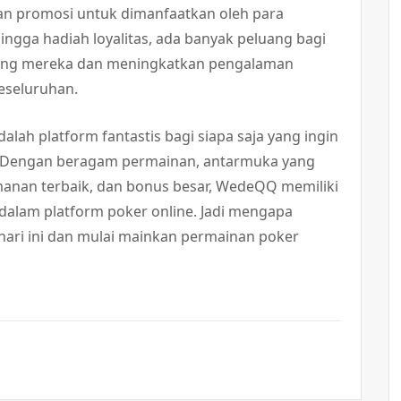
n promosi untuk dimanfaatkan oleh para
ngga hadiah loyalitas, ada banyak peluang bagi
ang mereka dan meningkatkan pengalaman
eseluruhan.
lah platform fantastis bagi siapa saja yang ingin
e. Dengan beragam permainan, antarmuka yang
anan terbaik, dan bonus besar, WedeQQ memiliki
dalam platform poker online. Jadi mengapa
ri ini dan mulai mainkan permainan poker