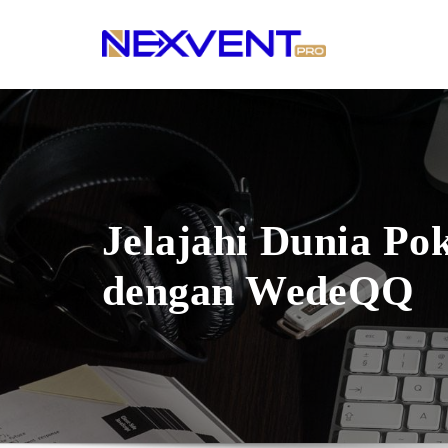
Skip
to
content
Jelajahi Dunia Po
dengan WedeQQ