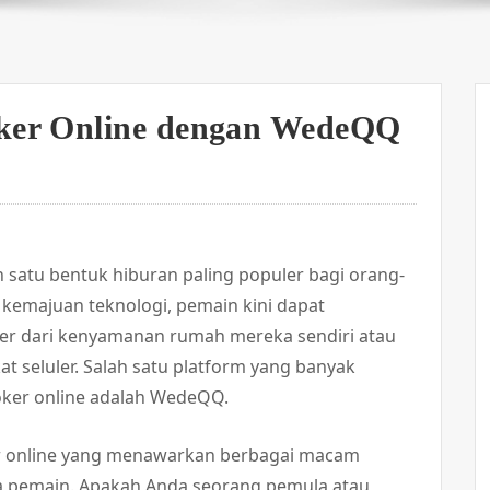
oker Online dengan WedeQQ
h satu bentuk hiburan paling populer bagi orang-
 kemajuan teknologi, pemain kini dapat
er dari kenyamanan rumah mereka sendiri atau
t seluler. Salah satu platform yang banyak
oker online adalah WedeQQ.
 online yang menawarkan berbagai macam
a pemain. Apakah Anda seorang pemula atau