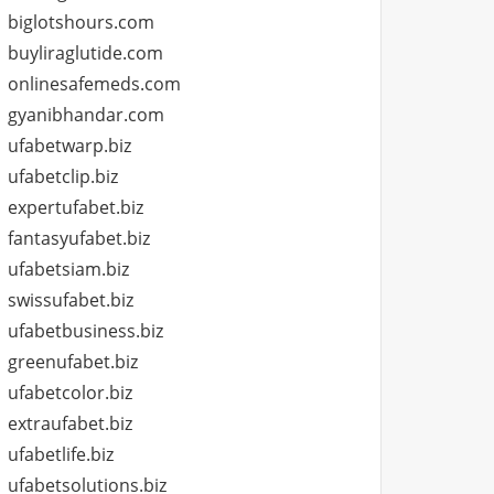
biglotshours.com
buyliraglutide.com
onlinesafemeds.com
gyanibhandar.com
ufabetwarp.biz
ufabetclip.biz
expertufabet.biz
fantasyufabet.biz
ufabetsiam.biz
swissufabet.biz
ufabetbusiness.biz
greenufabet.biz
ufabetcolor.biz
extraufabet.biz
ufabetlife.biz
ufabetsolutions.biz