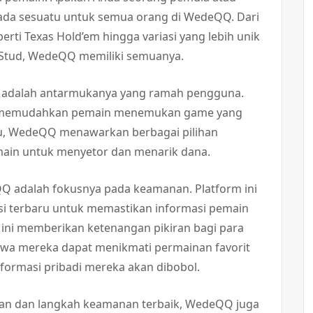
ada sesuatu untuk semua orang di WedeQQ. Dari
erti Texas Hold’em hingga variasi yang lebih unik
 Stud, WedeQQ memiliki semuanya.
Q adalah antarmukanya yang ramah pengguna.
i, memudahkan pemain menemukan game yang
itu, WedeQQ menawarkan berbagai pilihan
in untuk menyetor dan menarik dana.
QQ adalah fokusnya pada keamanan. Platform ini
i terbaru untuk memastikan informasi pemain
l ini memberikan ketenangan pikiran bagi para
wa mereka dapat menikmati permainan favorit
formasi pribadi mereka akan dibobol.
nan dan langkah keamanan terbaik, WedeQQ juga