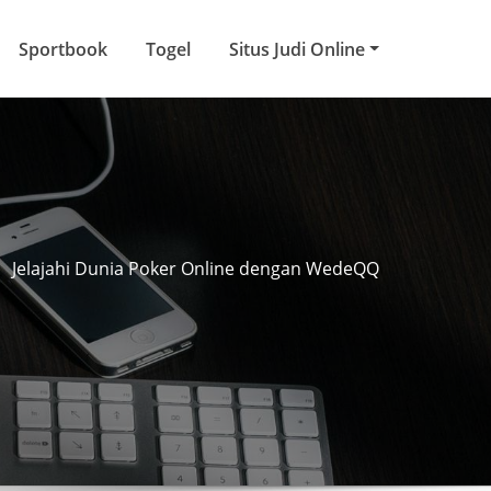
Sportbook
Togel
Situs Judi Online
Jelajahi Dunia Poker Online dengan WedeQQ