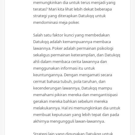
memungkinkan dia untuk terus menjadi yang
teratas? Mari kita lihat lebih dekat beberapa
strategi yang diterapkan Datukqq untuk
mendominasi meja poker.
Salah satu faktor kunci yang membedakan
Datukqq adalah kemampuannya membaca
lawannya. Poker adalah permainan psikologi
sekaligus permainan keterampilan, dan Datukqq
ahli dalam membaca cerita lawannya dan
menggunakan informasi itu untuk
keuntungannya. Dengan mengamati secara
cermat bahasa tubuh, pola taruhan, dan
kecenderungan lawannya, Datukqq mampu
memahami pikiran mereka dan mengantisipasi
gerakan mereka bahkan sebelum mereka
melakukannya. Hal ini memungkinkan dia untuk
membuat keputusan yang lebih tepat dan pada
akhirnya mengungguli lawan-lawannya.
Strategi lain yang digunakan Datukqq untuk