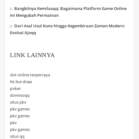
Bangkitnya Kemilauqq: Bagaimana Platform Game Online
Ini Mengubah Permainan
Dari Asal Usul Kuno hingga Kegembiraan Zaman Modern:
Evolusi Ajoqq
LINK LAINNYA
slot online terpercaya
hk live draw
poker
dominoqq
situs pkv
pkv games
pkv games
pkv
pkv games
situs qq