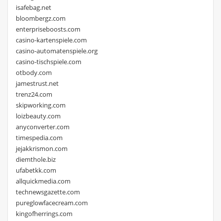
isafebag.net
bloombergz.com
enterpriseboosts.com
casino-kartenspiele.com
casino-automatenspiele.org
casino-tischspiele.com
otbody.com
jamestrust.net
trenz24.com
skipworking.com
loizbeauty.com
anyconverter.com
timespedia.com
jejakkrismon.com
diemthole.biz
ufabetkk.com
allquickmedia.com
technewsgazette.com
pureglowfacecream.com
kingofherrings.com