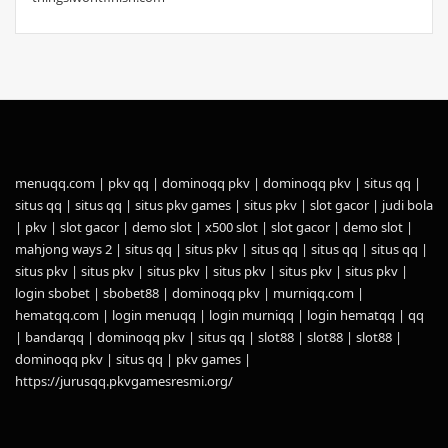
menuqq.com
|
pkv qq
|
dominoqq pkv
|
dominoqq pkv
|
situs qq
|
situs qq
|
situs qq
|
situs pkv games
|
situs pkv
|
slot gacor
|
judi bola
|
pkv
|
slot gacor
|
demo slot
|
x500 slot
|
slot gacor
|
demo slot
|
mahjong ways 2
|
situs qq
|
situs pkv
|
situs qq
|
situs qq
|
situs qq
|
situs pkv
|
situs pkv
|
situs pkv
|
situs pkv
|
situs pkv
|
situs pkv
|
login sbobet
|
sbobet88
|
dominoqq pkv
|
murniqq.com
|
hematqq.com
|
login menuqq
|
login murniqq
|
login hematqq
|
qq
|
bandarqq
|
dominoqq pkv
|
situs qq
|
slot88
|
slot88
|
slot88
|
dominoqq pkv
|
situs qq
|
pkv games
|
https://jurusqq.pkvgamesresmi.org/