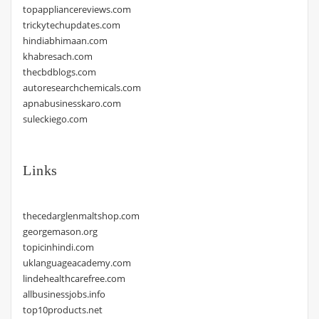
topappliancereviews.com
trickytechupdates.com
hindiabhimaan.com
khabresach.com
thecbdblogs.com
autoresearchchemicals.com
apnabusinesskaro.com
suleckiego.com
Links
thecedarglenmaltshop.com
georgemason.org
topicinhindi.com
uklanguageacademy.com
lindehealthcarefree.com
allbusinessjobs.info
top10products.net