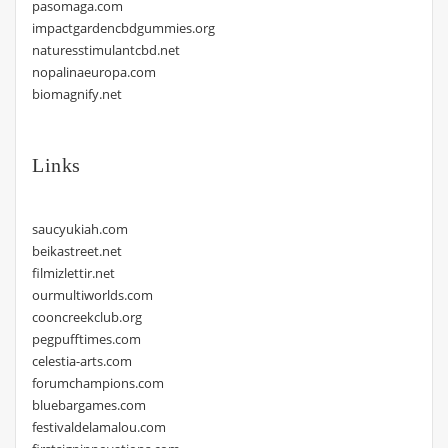
pasomaga.com
impactgardencbdgummies.org
naturesstimulantcbd.net
nopalinaeuropa.com
biomagnify.net
Links
saucyukiah.com
beikastreet.net
filmizlettir.net
ourmultiworlds.com
cooncreekclub.org
pegpufftimes.com
celestia-arts.com
forumchampions.com
bluebargames.com
festivaldelamalou.com