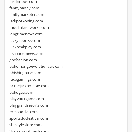
fastinnews.com
fannybanny.com
ifinitymarketer.com
jackpotkoning.com
modlinknetworks.com
longtimenewz.com
luckysportss.com
luckpeakplay.com
usamicronews.com
grofashion.com
pokemongoevolutioncalc.com
phishingbase.com
racegamings.com
primejackpotstay.com
pokugaa.com
playvaultgame.com
playgrandresorts.com
romsportal.com
sportsdocfestival.com
shestylestore.com
thingsiwontfinish.com