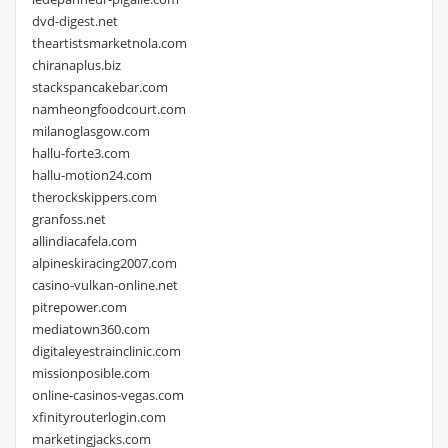
dvd-digest.net
theartistsmarketnola.com
chiranaplus.biz
stackspancakebar.com
namheongfoodcourt.com
milanoglasgow.com
hallu-forte3.com
hallu-motion24.com
therockskippers.com
granfoss.net
allindiacafela.com
alpineskiracing2007.com
casino-vulkan-online.net
pitrepower.com
mediatown360.com
digitaleyestrainclinic.com
missionposible.com
online-casinos-vegas.com
xfinityrouterlogin.com
marketingjacks.com