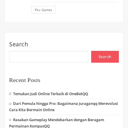
Pkv Games
Search
Search
Recent Posts
Temukan Judi Online Terbaik di OneBetQQ
Dari Pemula hingga Pro: Bagaimana Juraganqq Merevolusi
Cara Kita Bermain Online
Rasakan Gameplay Mendebarkan dengan Beragam
Permainan KompasQQ