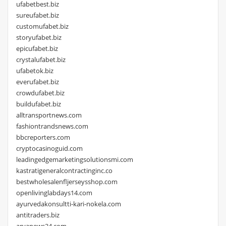
ufabetbest.biz
sureufabet.biz
customufabet.biz
storyufabet.biz
epicufabet.biz
crystalufabet.biz
ufabetok.biz
everufabet.biz
crowdufabet.biz
buildufabet.biz
alltransportnews.com
fashiontrandsnews.com
bbcreporters.com
cryptocasinoguid.com
leadingedgemarketingsolutionsmi.com
kastratigeneralcontractinginc.co
bestwholesalenfljerseysshop.com
openlivinglabdays14.com
ayurvedakonsultti-kari-nokela.com
antitraders.biz
aryanews24.com