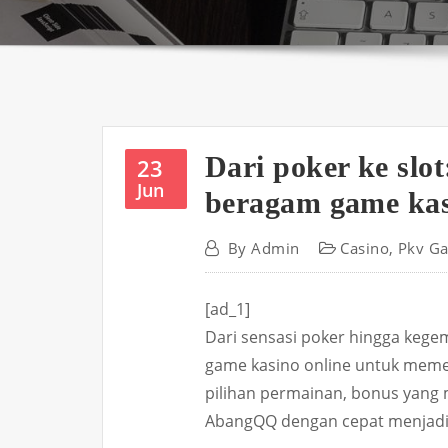
Dari poker ke sl
23
Jun
beragam game kas
By
Admin
Casino
,
Pkv G
[ad_1]
Dari sensasi poker hingga keg
game kasino online untuk meme
pilihan permainan, bonus yang 
AbangQQ dengan cepat menjadi p