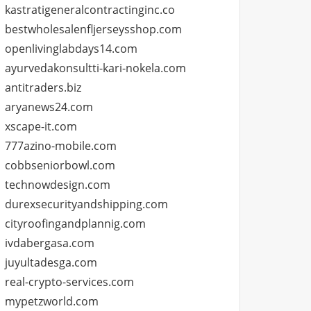
kastratigeneralcontractinginc.co
bestwholesalenfljerseysshop.com
openlivinglabdays14.com
ayurvedakonsultti-kari-nokela.com
antitraders.biz
aryanews24.com
xscape-it.com
777azino-mobile.com
cobbseniorbowl.com
technowdesign.com
durexsecurityandshipping.com
cityroofingandplannig.com
ivdabergasa.com
juyultadesga.com
real-crypto-services.com
mypetzworld.com