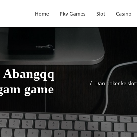
Home
Pkv Games
Slot
Casino
t: Abangqq
Dari poker ke sl
gam game