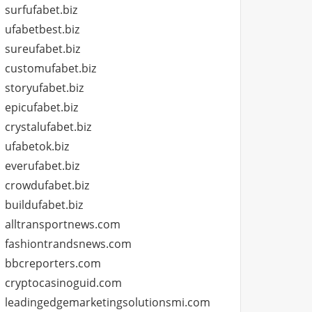
surfufabet.biz
ufabetbest.biz
sureufabet.biz
customufabet.biz
storyufabet.biz
epicufabet.biz
crystalufabet.biz
ufabetok.biz
everufabet.biz
crowdufabet.biz
buildufabet.biz
alltransportnews.com
fashiontrandsnews.com
bbcreporters.com
cryptocasinoguid.com
leadingedgemarketingsolutionsmi.com