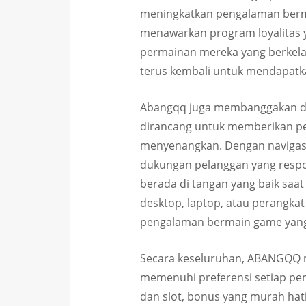
meningkatkan pengalaman berm
menawarkan program loyalitas
permainan mereka yang berkelan
terus kembali untuk mendapatka
Abangqq juga membanggakan di
dirancang untuk memberikan p
menyenangkan. Dengan navigas
dukungan pelanggan yang respo
berada di tangan yang baik saa
desktop, laptop, atau perangka
pengalaman bermain game yang 
Secara keseluruhan, ABANGQQ 
memenuhi preferensi setiap pe
dan slot, bonus yang murah ha