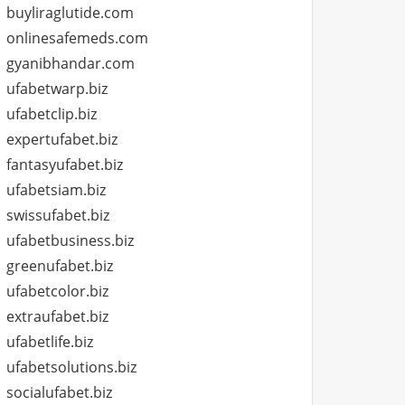
buyliraglutide.com
onlinesafemeds.com
gyanibhandar.com
ufabetwarp.biz
ufabetclip.biz
expertufabet.biz
fantasyufabet.biz
ufabetsiam.biz
swissufabet.biz
ufabetbusiness.biz
greenufabet.biz
ufabetcolor.biz
extraufabet.biz
ufabetlife.biz
ufabetsolutions.biz
socialufabet.biz