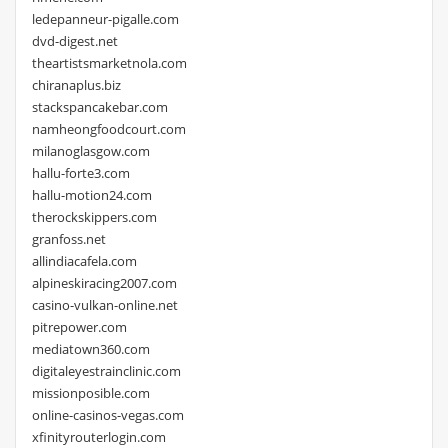
ledepanneur-pigalle.com
dvd-digest.net
theartistsmarketnola.com
chiranaplus.biz
stackspancakebar.com
namheongfoodcourt.com
milanoglasgow.com
hallu-forte3.com
hallu-motion24.com
therockskippers.com
granfoss.net
allindiacafela.com
alpineskiracing2007.com
casino-vulkan-online.net
pitrepower.com
mediatown360.com
digitaleyestrainclinic.com
missionposible.com
online-casinos-vegas.com
xfinityrouterlogin.com