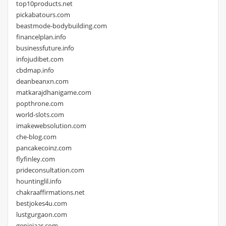
top10products.net
pickabatours.com
beastmode-bodybuilding.com
financelplan.info
businessfuture.info
infojudibet.com
cbdmap.info
deanbeanxn.com
matkarajdhanigame.com
popthrone.com
world-slots.com
imakewebsolution.com
che-blog.com
pancakecoinz.com
flyfinley.com
prideconsultation.com
hountinglil.info
chakraaffirmations.net
bestjokes4u.com
lustgurgaon.com
geniejaar.com