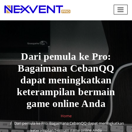
Skip
to
content
Dari pemula ke Pro:
Bagaimana CebanQQ
dapat meningkatkan
keterampilan bermain
game online Anda
Home
Dari pemula ke Pro: Bagaimana CebanQQ dapat meningkatkan
keterampilan bermain game online Anda