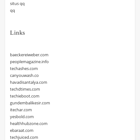
situs qq
qq
Links
baeckereiweber.com
peoplemagazine.info
techashes.com
canyouwash.co
havadisantalya.com
techdtimes.com
techieboot.com
gundembalikesir.com
itechar.com
yesbold.com
healthhubzone.com
ebaraat.com
techjuiced.com