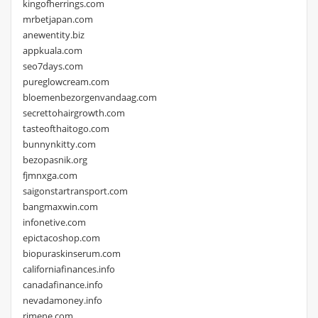
kingofherrings.com
mrbetjapan.com
anewentity.biz
appkuala.com
seo7days.com
pureglowcream.com
bloemenbezorgenvandaag.com
secrettohairgrowth.com
tasteofthaitogo.com
bunnynkitty.com
bezopasnik.org
fjmnxga.com
saigonstartransport.com
bangmaxwin.com
infonetive.com
epictacoshop.com
biopuraskinserum.com
californiafinances.info
canadafinance.info
nevadamoney.info
rimene.com