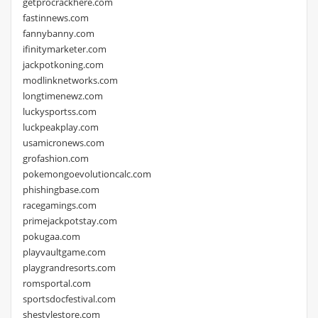
getprocrackhere.com
fastinnews.com
fannybanny.com
ifinitymarketer.com
jackpotkoning.com
modlinknetworks.com
longtimenewz.com
luckysportss.com
luckpeakplay.com
usamicronews.com
grofashion.com
pokemongoevolutioncalc.com
phishingbase.com
racegamings.com
primejackpotstay.com
pokugaa.com
playvaultgame.com
playgrandresorts.com
romsportal.com
sportsdocfestival.com
shestylestore.com