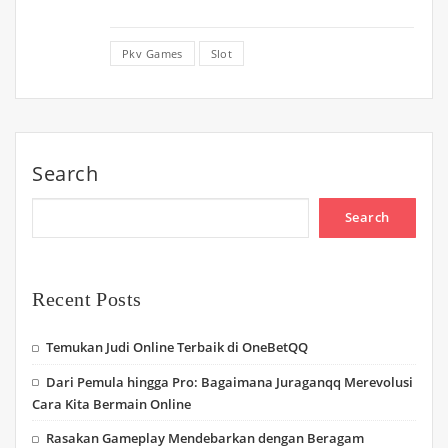
Pkv Games
Slot
Search
Search
Recent Posts
Temukan Judi Online Terbaik di OneBetQQ
Dari Pemula hingga Pro: Bagaimana Juraganqq Merevolusi
Cara Kita Bermain Online
Rasakan Gameplay Mendebarkan dengan Beragam