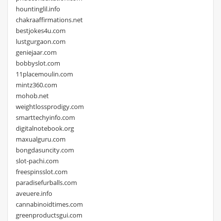
hountinglil.info
chakraaffirmations.net
bestjokes4u.com
lustgurgaon.com
geniejaar.com
bobbyslot.com
11placemoulin.com
mintz360.com
mohob.net
weightlossprodigy.com
smarttechyinfo.com
digitalnotebook.org
maxualguru.com
bongdasuncity.com
slot-pachi.com
freespinsslot.com
paradisefurballs.com
aveuere.info
cannabinoidtimes.com
greenproductsgui.com