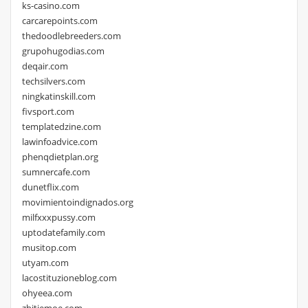
ks-casino.com
carcarepoints.com
thedoodlebreeders.com
grupohugodias.com
deqair.com
techsilvers.com
ningkatinskill.com
fivsport.com
templatedzine.com
lawinfoadvice.com
phenqdietplan.org
sumnercafe.com
dunetflix.com
movimientoindignados.org
milfxxxpussy.com
uptodatefamily.com
musitop.com
utyam.com
lacostituzioneblog.com
ohyeea.com