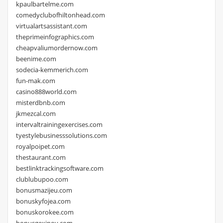
kpaulbartelme.com
comedyclubofhiltonhead.com
virtualartsassistant.com
theprimeinfographics.com
cheapvaliumordernow.com
beenime.com
sodecia-kemmerich.com
fun-mak.com
casino888world.com
misterdbnb.com
jkmezcal.com
intervaltrainingexercises.com
tyestylebusinesssolutions.com
royalpoipet.com
thestaurant.com
bestlinktrackingsoftware.com
clublubupoo.com
bonusmazijeu.com
bonuskyfojea.com
bonuskorokee.com