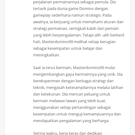
perjalanan permainannya sebagai pemula. Dia
tertarik pada dunia game Domino dengan
gameplay sederhana namun strategis. Pada
awalnya, ia berjuang untuk memahami aturan dan
strategi permainan, seringkali kalah dari pemain
yang lebih berpengalaman. Tetapi alih -alih berkecil
hati, Masterdomino99 melihat setiap kerugian
sebagai kesempatan untuk belajar dan
meningkatkan.
Saat ia terus bermain, Masterdomino99 mulai
mengembangkan gaya bermainnya yang unik. Dia
bereksperimen dengan berbagai strategi dan
teknik, mengasah keterampilannya melalui latihan
dan ketekunan. Dia mencari peluang untuk
bermain melawan lawan yang lebih kuat,
menggunakan setiap pertandingan sebagai
kesempatan untuk menguji kemampuannya dan
mendapatkan pengalaman yang berharga.
Seiring waktu, kerja keras dan dedikasi