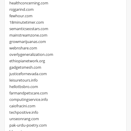
healthconcerning.com
rojgarind.com
fewhour.com
18minutetimer.com
semanticseostars.com
mainstreamzone.com
growmarijuanas.com
webnshare.com
overlygeneralization.com
ethiopianetwork.org
gadgetsmesh.com
justicefornevada.com
leisuretours.info
hellotbsbro.com
farmandpetscare.com
computingservice.info
caiofracini.com
techpositive.info
unseonrang.com
pak-urdu-poetry.com