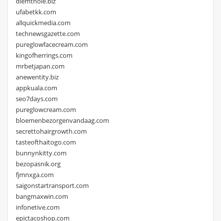
diemthole.biz
ufabetkk.com
allquickmedia.com
technewsgazette.com
pureglowfacecream.com
kingofherrings.com
mrbetjapan.com
anewentity.biz
appkuala.com
seo7days.com
pureglowcream.com
bloemenbezorgenvandaag.com
secrettohairgrowth.com
tasteofthaitogo.com
bunnynkitty.com
bezopasnik.org
fjmnxga.com
saigonstartransport.com
bangmaxwin.com
infonetive.com
epictacoshop.com