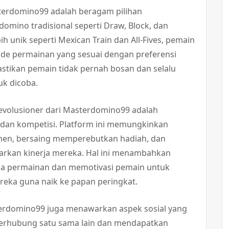
sterdomino99 adalah beragam pilihan
omino tradisional seperti Draw, Block, dan
ih unik seperti Mexican Train dan All-Fives, pemain
ode permainan yang sesuai dengan preferensi
tikan pemain tidak pernah bosan dan selalu
uk dicoba.
volusioner dari Masterdomino99 adalah
dan kompetisi. Platform ini memungkinkan
men, bersaing memperebutkan hadiah, dan
rkan kinerja mereka. Hal ini menambahkan
da permainan dan memotivasi pemain untuk
eka guna naik ke papan peringkat.
sterdomino99 juga menawarkan aspek sosial yang
rhubung satu sama lain dan mendapatkan