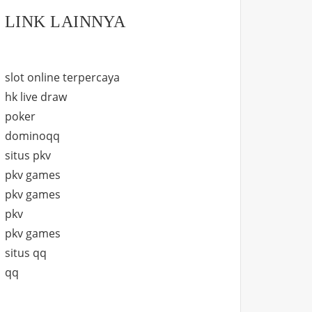
LINK LAINNYA
slot online terpercaya
hk live draw
poker
dominoqq
situs pkv
pkv games
pkv games
pkv
pkv games
situs qq
qq