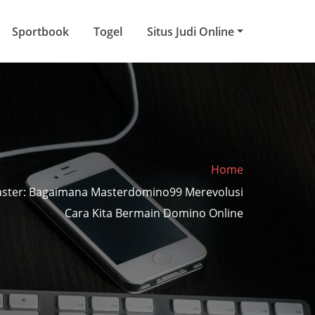
Sportbook
Togel
Situs Judi Online
Home
aster: Bagaimana Masterdomino99 Merevolusi
Cara Kita Bermain Domino Online