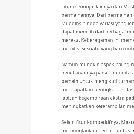
Fitur menonjol lainnya dari Ma
permainannya. Dari permainan d
Muggins hingga variasi yang leb
dapat memilih dari berbagai m
mereka. Keberagaman ini memas
memiliki sesuatu yang baru unt
Namun mungkin aspek paling re
penekanannya pada komunitas 
pemain untuk mengikuti turna
mendapatkan peringkat berdasa
lapisan kegembiraan ekstra pa
meningkatkan keterampilan mer
Selain fitur kompetitifnya, Ma
memungkinkan pemain untuk te