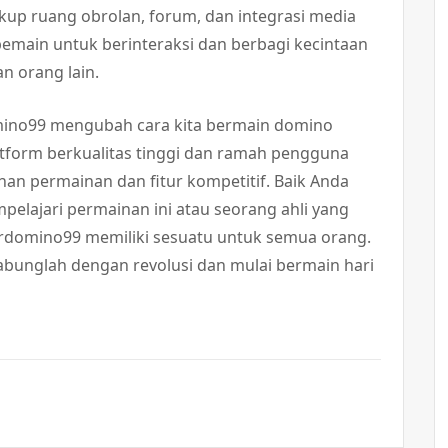
kup ruang obrolan, forum, dan integrasi media
emain untuk berinteraksi dan berbagi kecintaan
 orang lain.
mino99 mengubah cara kita bermain domino
tform berkualitas tinggi dan ramah pengguna
an permainan dan fitur kompetitif. Baik Anda
elajari permainan ini atau seorang ahli yang
rdomino99 memiliki sesuatu untuk semua orang.
unglah dengan revolusi dan mulai bermain hari