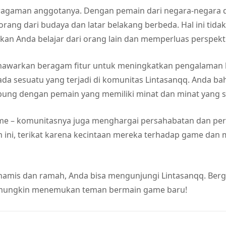
beragaman anggotanya. Dengan pemain dari negara-negara d
rang dari budaya dan latar belakang berbeda. Hal ini ti
an Anda belajar dari orang lain dan memperluas perspekti
enawarkan beragam fitur untuk meningkatkan pengalaman 
u ada sesuatu yang terjadi di komunitas Lintasanqq. Anda
bung dengan pemain yang memiliki minat dan minat yang 
me – komunitasnya juga menghargai persahabatan dan per
m ini, terikat karena kecintaan mereka terhadap game dan
inamis dan ramah, Anda bisa mengunjungi Lintasanqq. Berg
da mungkin menemukan teman bermain game baru!