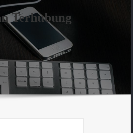
an Terhubung