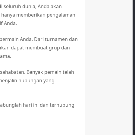
i seluruh dunia, Anda akan
dak hanya memberikan pengalaman
f Anda.
bermain Anda. Dari turnamen dan
 bahkan dapat membuat grup dan
sama.
sahabatan. Banyak pemain telah
 menjalin hubungan yang
abunglah hari ini dan terhubung