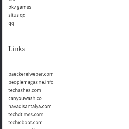
pkv games
situs qq
qq
Links
baeckereiweber.com
peoplemagazine.info
techashes.com
canyouwash.co
havadisantalya.com
techdtimes.com
techieboot.com