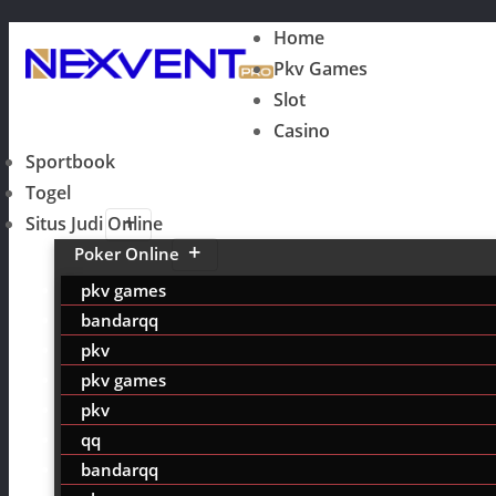
Skip
Home
to
Pkv Games
content
Slot
Casino
Sportbook
Togel
Situs Judi Online
Poker Online
pkv games
bandarqq
pkv
pkv games
pkv
qq
bandarqq