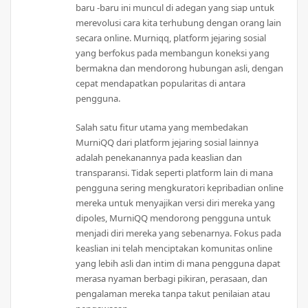
baru -baru ini muncul di adegan yang siap untuk
merevolusi cara kita terhubung dengan orang lain
secara online. Murniqq, platform jejaring sosial
yang berfokus pada membangun koneksi yang
bermakna dan mendorong hubungan asli, dengan
cepat mendapatkan popularitas di antara
pengguna.
Salah satu fitur utama yang membedakan
MurniQQ dari platform jejaring sosial lainnya
adalah penekanannya pada keaslian dan
transparansi. Tidak seperti platform lain di mana
pengguna sering mengkuratori kepribadian online
mereka untuk menyajikan versi diri mereka yang
dipoles, MurniQQ mendorong pengguna untuk
menjadi diri mereka yang sebenarnya. Fokus pada
keaslian ini telah menciptakan komunitas online
yang lebih asli dan intim di mana pengguna dapat
merasa nyaman berbagi pikiran, perasaan, dan
pengalaman mereka tanpa takut penilaian atau