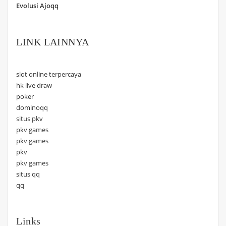
Evolusi Ajoqq
LINK LAINNYA
slot online terpercaya
hk live draw
poker
dominoqq
situs pkv
pkv games
pkv games
pkv
pkv games
situs qq
qq
Links