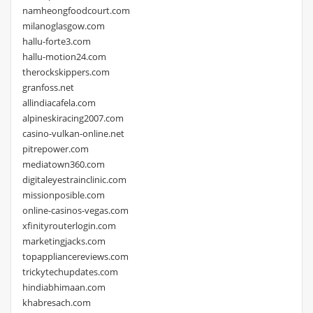
namheongfoodcourt.com
milanoglasgow.com
hallu-forte3.com
hallu-motion24.com
therockskippers.com
granfoss.net
allindiacafela.com
alpineskiracing2007.com
casino-vulkan-online.net
pitrepower.com
mediatown360.com
digitaleyestrainclinic.com
missionposible.com
online-casinos-vegas.com
xfinityrouterlogin.com
marketingjacks.com
topappliancereviews.com
trickytechupdates.com
hindiabhimaan.com
khabresach.com