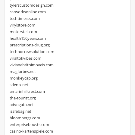
tylerscustomdesign.com
carworksonline.com
techtimesss.com
virylstore.com
motorstell.com
health150years.com
prescriptions-drug.org
technocrewsolution.com
viraltokvibes.com
vivianebritoimoveis.com
magforbes.net
monkeycap.org
sdenix.net
amarinhillcrest.com
the-tourist.org
advogato.net
isafebag.net
bloombergz.com
enterpriseboosts.com
casino-kartenspiele.com