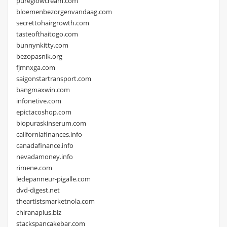
pureglowcream.com
bloemenbezorgenvandaag.com
secrettohairgrowth.com
tasteofthaitogo.com
bunnynkitty.com
bezopasnik.org
fjmnxga.com
saigonstartransport.com
bangmaxwin.com
infonetive.com
epictacoshop.com
biopuraskinserum.com
californiafinances.info
canadafinance.info
nevadamoney.info
rimene.com
ledepanneur-pigalle.com
dvd-digest.net
theartistsmarketnola.com
chiranaplus.biz
stackspancakebar.com