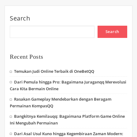
Search
Search
Recent Posts
Temukan Judi Online Terbaik di OneBetQQ
Dari Pemula hingga Pro: Bagaimana Juraganqq Merevolusi
Cara Kita Bermain Online
Rasakan Gameplay Mendebarkan dengan Beragam
Permainan KompasQQ
Bangkitnya Kemilauqq: Bagaimana Platform Game Online
Ini Mengubah Permainan
Dari Asal Usul Kuno hingga Kegembiraan Zaman Modern: