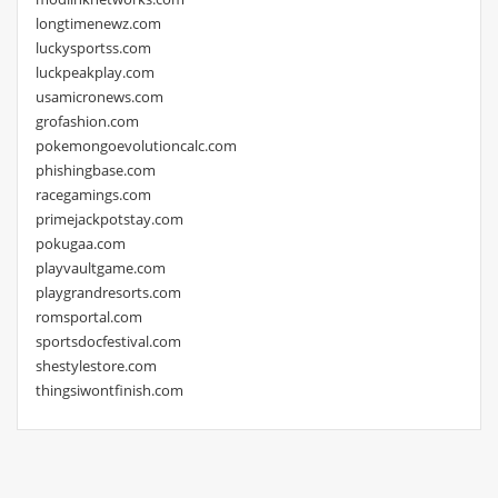
longtimenewz.com
luckysportss.com
luckpeakplay.com
usamicronews.com
grofashion.com
pokemongoevolutioncalc.com
phishingbase.com
racegamings.com
primejackpotstay.com
pokugaa.com
playvaultgame.com
playgrandresorts.com
romsportal.com
sportsdocfestival.com
shestylestore.com
thingsiwontfinish.com